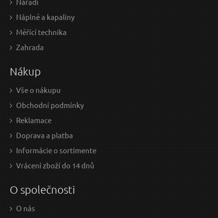
Nářadí
Náplně a kapaliny
Měřící technika
13 EUR / Ks
Zahrada
10.57 EUR bez DPH
Nákup
Skladem
Vše o nákupu
Obchodní podmínky
Reklamace
Doprava a platba
Informácie o sortimente
Vrácení zboží do 14 dnů
O společnosti
O nás