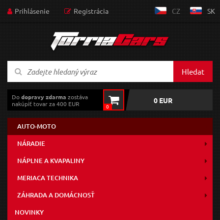
Prihlásenie
Registrácia
CZ
SK
Hledat
Do
dopravy zdarma
zostáva
0 EUR
nakúpiť tovar za 400 EUR
0
AUTO-MOTO
NÁRADIE
NÁPLNE A KVAPALINY
MERIACA TECHNIKA
ZÁHRADA A DOMÁCNOSŤ
NOVINKY