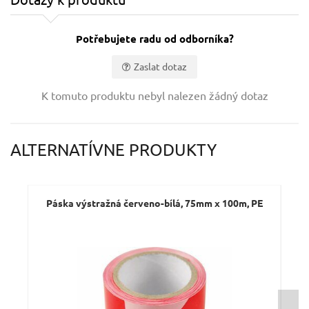
Potřebujete radu od odborníka?
Zaslat dotaz
Vaše jméno:
K tomuto produktu nebyl nalezen žádný dotaz
Váš e-mail:
ALTERNATÍVNE PRODUKTY
Dotaz:
Páska výstražná červeno-bílá, 75mm x 100m, PE
Pá
Odeslat dotaz