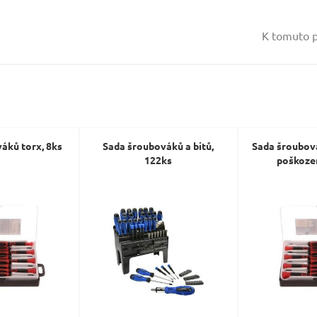
Vaše jméno:
K tomuto p
Váš e-mail:
Dotaz:
áků torx, 8ks
Sada šroubováků a bitů,
Sada šroubová
122ks
poškozen
Odeslat dotaz