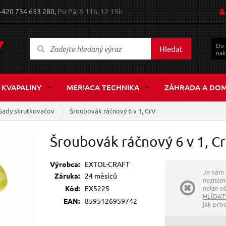
+420 734 653 280,
Po-Pá: 8-11h, 12-15h
Do
Hledat
nak
 KVAPALINY
MERIACA TECHNIKA
ZÁHRADA A DO
Sady skrutkovačov
Šroubovák ráčnový 6 v 1, CrV
Šroubovák ráčnový 6 v 1, C
Výrobca:
EXTOL-CRAFT
Je nám 
Záruka:
24 měsíců
neznáme
Kód:
EX5225
nelze ob
HLÍDAT
EAN:
8595126959742
jak pro