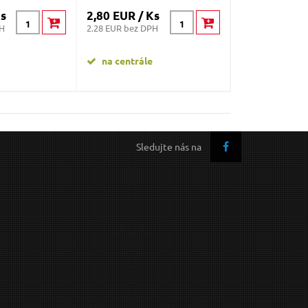
Ks
2,80 EUR / Ks
24,50 EUR /
PH
2.28 EUR bez DPH
19.92 EUR bez D
na centrále
na centrále
Sledujte nás na