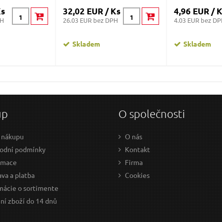
Ks
32,02 EUR / Ks
4,96 EUR / 
PH
26.03 EUR bez DPH
4.03 EUR bez D
Skladem
Skladem
up
O společnosti
 nákupu
O nás
odní podmínky
Kontakt
amace
Firma
va a platba
Cookies
mácie o sortimente
ní zboží do 14 dnů