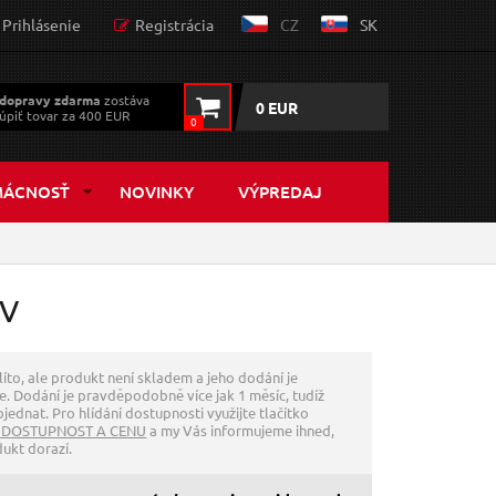
Prihlásenie
Registrácia
CZ
SK
dopravy zdarma
zostáva
0 EUR
úpiť tovar za 400 EUR
0
MÁCNOSŤ
NOVINKY
VÝPREDAJ
rV
líto, ale produkt není skladem a jeho dodání je
. Dodání je pravděpodobně více jak 1 měsíc, tudíž
jednat. Pro hlídání dostupnosti využijte tlačítko
 DOSTUPNOST A CENU
a my Vás informujeme ihned,
dukt dorazí.