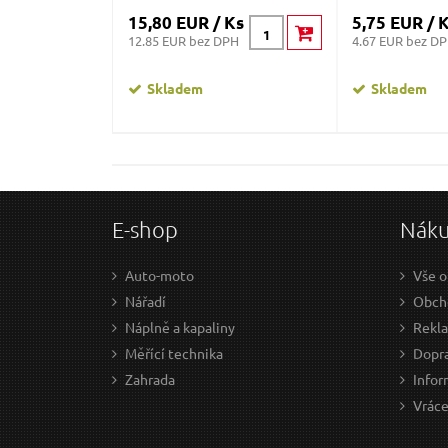
15,80 EUR / Ks
5,75 EUR / 
12.85 EUR bez DPH
4.67 EUR bez D
Skladem
Skladem
E-shop
Nák
Auto-moto
Vše o
Nářadí
Obch
Náplně a kapaliny
Rekl
Měřící technika
Dopra
Zahrada
Infor
Vráce