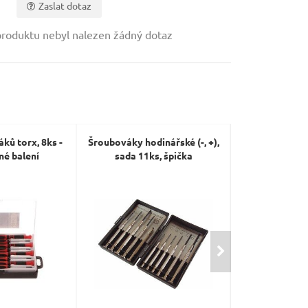
Zaslat dotaz
roduktu nebyl nalezen žádný dotaz
ků torx, 8ks -
Šroubováky hodinářské (-, +),
Šroubováky 
é balení
sada 11ks, špička
sada se zkou
C