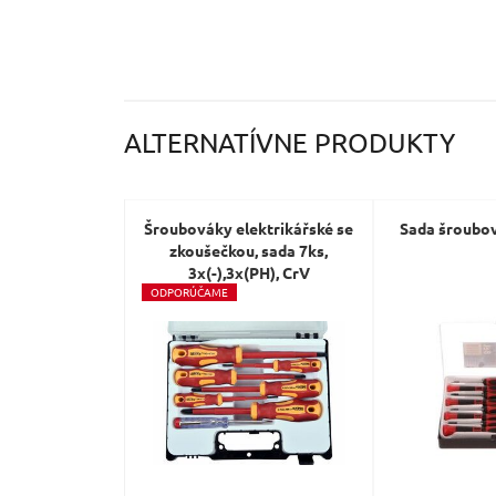
ALTERNATÍVNE PRODUKTY
Šroubováky elektrikářské se
Sada šroubov
zkoušečkou, sada 7ks,
3x(-),3x(PH), CrV
O
DPORÚČAME