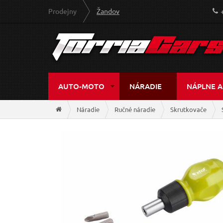
Prodejny
Žandov
AUTO-MOTO
NÁRADIE
NÁPLNE A
Náradie
Ručné náradie
Skrutkovače