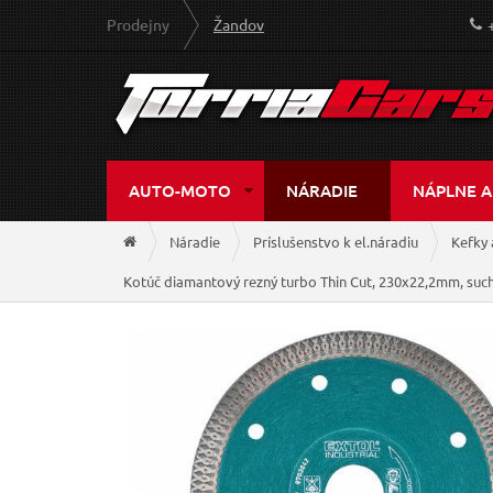
Prodejny
Žandov
AUTO-MOTO
NÁRADIE
NÁPLNE A
Náradie
Príslušenstvo k el.náradiu
Kefky 
Kotúč diamantový rezný turbo Thin Cut, 230x22,2mm, suc