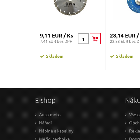
9,11 EUR / Ks
28,14 EUR /
7.41 EUR bez DPH
22.88 EUR bez 
Skladem
Skladem
E-shop
Nák
Auto-moto
Vše o
Nářadí
Obch
Náplně a kapaliny
Rekl
Měřící technika
Dopra