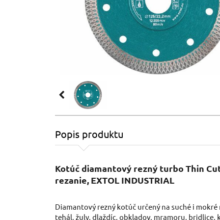
Popis produktu
Kotúč diamantový rezný turbo Thin Cut
rezanie, EXTOL INDUSTRIAL
Diamantový rezný kotúč určený na suché i mokré 
tehál, žuly, dlaždíc, obkladov, mramoru, bridlice,