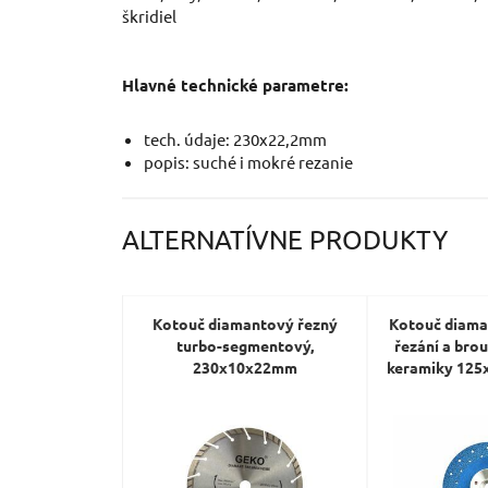
škridiel
Hlavné technické parametre:
tech. údaje: 230x22,2mm
popis: suché i mokré rezanie
ALTERNATÍVNE PRODUKTY
Kotouč diamantový řezný
Kotouč diama
turbo-segmentový,
řezání a brou
230x10x22mm
keramiky 12