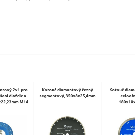
Váš e-mail:
Dotaz:
Odeslat dotaz
ntový 2v1 pro
Kotouč diamantový řezný
Kotouč diam
šení dlaždic a
segmentový, 350x8x25,4mm
celoob
5x22,23mm M14
180x10