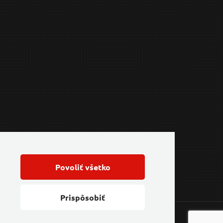
Povoliť všetko
Prispôsobiť
Feo.cz