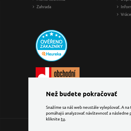
Zahrada
Infor
Vráce
Než budete pokračovať
Snažíme sa náš web neustále vylepšovať. A na
pomáhajú analyzovať návštevnosť a následne p
kliknite
tu
.
© 2026 Všechna práva vyhrazena,
Torriacars, s.r.o.