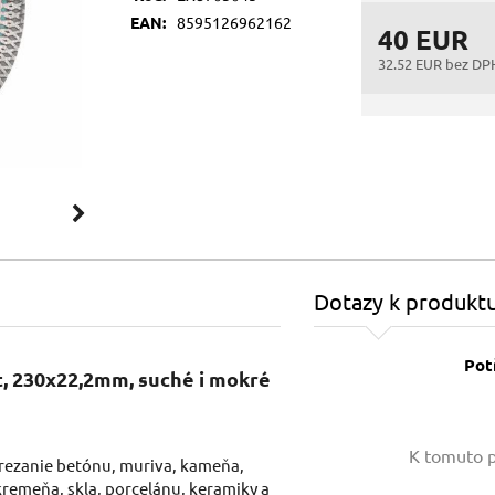
EAN:
8595126962162
40 EUR
32.52 EUR bez DP
Dotazy k produkt
Pot
, 230x22,2mm, suché i mokré
Vaše jméno:
K tomuto p
rezanie betónu, muriva, kameňa,
 kremeňa, skla, porcelánu, keramiky a