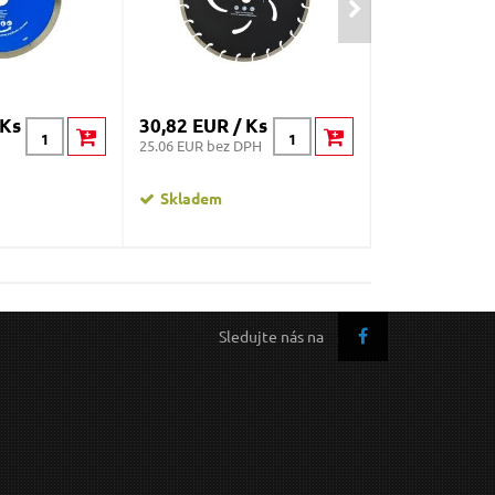
 Ks
30,82 EUR / Ks
26,05 EUR /
25.06 EUR bez DPH
21.18 EUR bez D
Skladem
Skladem
Sledujte nás na