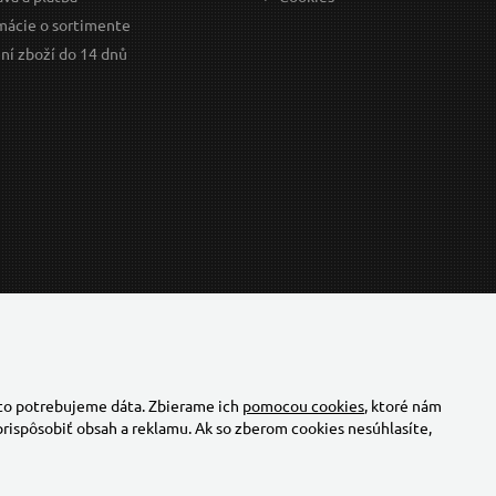
mácie o sortimente
ní zboží do 14 dnů
 to potrebujeme dáta. Zbierame ich
pomocou cookies
, ktoré nám
rispôsobiť obsah a reklamu. Ak so zberom cookies nesúhlasíte,