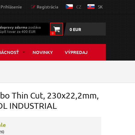
Prihlásenie
Registrácia
CZ
SK
dopravy zdarma
zostáva
0 EUR
úpiť tovar za 400 EUR
0
MÁCNOSŤ
NOVINKY
VÝPREDAJ
rbo Thin Cut, 230x22,2mm,
TOL INDUSTRIAL
ále
26)