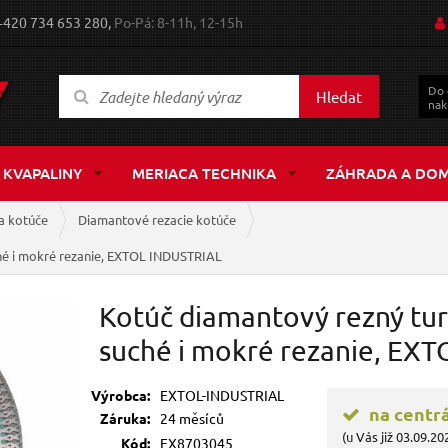
+420 734 653 280,
Po-Pá: 8-11h, 12-15h
Do
Hledat
nak
 KVAPALINY
MERIACA TECHNIKA
ZÁHRADA A DO
a kotúče
Diamantové rezacie kotúče
hé i mokré rezanie, EXTOL INDUSTRIAL
Kotúč diamantový rezný tu
suché i mokré rezanie, EX
Výrobca:
EXTOL-INDUSTRIAL
na centr
Záruka:
24 měsíců
(u Vás již 03.09.20
Kód:
EX8703045