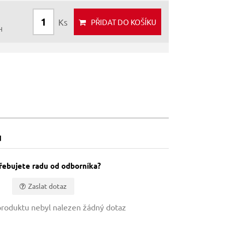
Ks
PŘIDAT
DO KOŠÍKU
H
u
řebujete radu od odborníka?
Zaslat dotaz
roduktu nebyl nalezen žádný dotaz