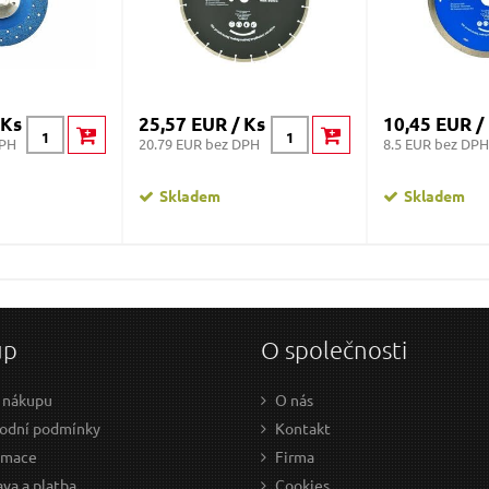
 Ks
25,57 EUR / Ks
10,45 EUR /
DPH
20.79 EUR bez DPH
8.5 EUR bez DPH
Skladem
Skladem
up
O společnosti
 nákupu
O nás
odní podmínky
Kontakt
amace
Firma
va a platba
Cookies