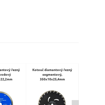
antový řezný
Kotouč diamantový řezný
Kotouč diam
vodový
segmentový,
segmentový, 
x22,2mm
350x10x25,4mm