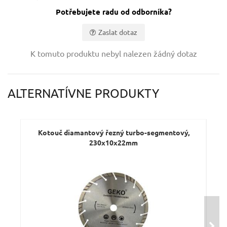
Potřebujete radu od odborníka?
Zaslat dotaz
Vaše jméno:
K tomuto produktu nebyl nalezen žádný dotaz
Váš e-mail:
ALTERNATÍVNE PRODUKTY
Dotaz:
Kotouč diamantový řezný turbo-segmentový,
230x10x22mm
Odeslat dotaz