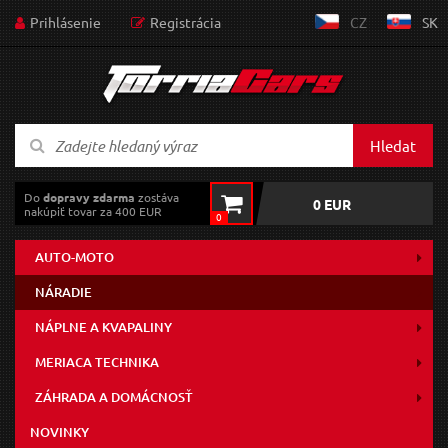
Prihlásenie
Registrácia
CZ
SK
Hledat
Do
dopravy zdarma
zostáva
0 EUR
nakúpiť tovar za 400 EUR
0
AUTO-MOTO
NÁRADIE
NÁPLNE A KVAPALINY
MERIACA TECHNIKA
ZÁHRADA A DOMÁCNOSŤ
NOVINKY