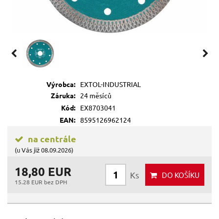
Výrobca:
EXTOL-INDUSTRIAL
Záruka:
24 měsíců
Kód:
EX8703041
EAN:
8595126962124
na centrále
(u Vás již 08.09.2026)
18,80 EUR
Ks
DO KOŠÍKU
15.28 EUR bez DPH