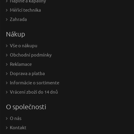
Náplně a kapaliny
Měřící technika
28,14 EUR / Ks
25,
Zahrada
22.88 EUR bez DPH
20.
Nákup
Skladem
Vše o nákupu
Obchodní podmínky
Kotouč diamantový řezný turbo, 180x22,2mm,
Reklamace
suché i mokré řezání
Doprava a platba
V
ÝPREDAJ
Informácie o sortimente
Vrácení zboží do 14 dnů
O společnosti
O nás
Kontakt