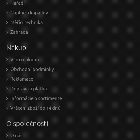
Nářadí
Kotouč řezný na kov, 180x2mm
Náplně a kapaliny
Odeslat dotaz
Měřící technika
Zahrada
Nákup
Vše o nákupu
Obchodní podmínky
Reklamace
Doprava a platba
1 EUR / Ks
10,
Informácie o sortimente
0.81 EUR bez DPH
8.5 
Vrácení zboží do 14 dnů
Skladem
O společnosti
O nás