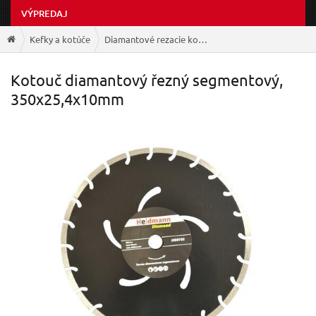
VÝPREDAJ
Kefky a kotúče
Diamantové rezacie kotúče
Kotouč diamantový řezný segmentový,
350x25,4x10mm