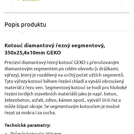
Popis produktu
Řezný kotouč 125x1x22,23mm, Dewalt
Kotouč diamantový řezný segmentový,
350x25,4x10mm GEKO
Precizní diamantový řezný kotouč GEKO s přerušovaným
diamantovým segmentem po celém obvodu (s drážkami,
výřezy), který je rozdělený na určitý počet užších segmentů.
Tyto výřezy kotouč během řezání chladí a vynáší obroušený
materiál z řezu ven. Segmentový kotouč se hodí pro hluboké
řezání tvrdých stavebních materiálů jako je např. beton,
železobeton, asfalt, zdivo, kámen apod., vytváří širší řez a
0,96 EUR / Ks
0,5
může štípat okraje. Se segmentovým kotoučem je možné
0.78 EUR bez DPH
0.41
řezat za mokra i za sucha.
Skladem
Technické parametry:
Průměr kotouče: 350 mm