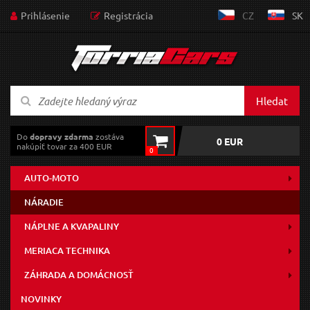
Prihlásenie
Registrácia
CZ
SK
Hledat
Do
dopravy zdarma
zostáva
0 EUR
nakúpiť tovar za 400 EUR
0
AUTO-MOTO
NÁRADIE
NÁPLNE A KVAPALINY
MERIACA TECHNIKA
ZÁHRADA A DOMÁCNOSŤ
NOVINKY