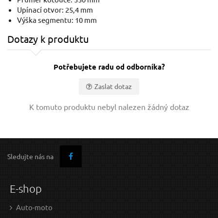
Upínací otvor: 25,4 mm
Výška segmentu: 10 mm
Kotouče řezné na kov, 5ks, 115x1,0x22,2mm
K
Dotazy k produktu
Potřebujete radu od odborníka?
Zaslat dotaz
Vaše jméno:
K tomuto produktu nebyl nalezen žádný dotaz
Váš e-mail:
Sledujte nás na
4,80 EUR / Ks
9,1
3.9 EUR bez DPH
7.41
Dotaz:
E-shop
Skladem
Auto-moto