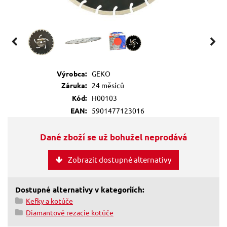
Výrobca:
GEKO
Záruka:
24 měsíců
Kód:
H00103
EAN:
5901477123016
Dané zboží se už bohužel neprodává
Zobrazit dostupné alternativy
Dostupné alternativy v kategoriích:
Kefky a kotúče
Diamantové rezacie kotúče