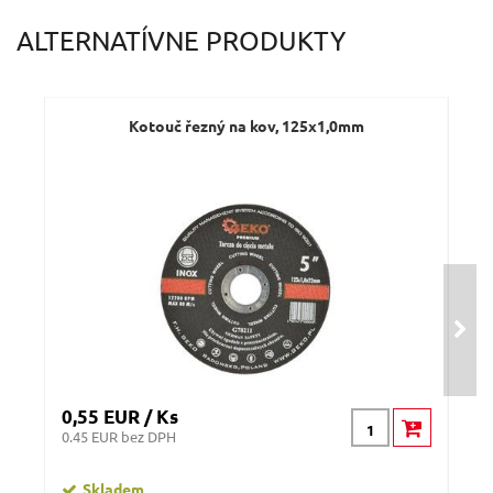
ALTERNATÍVNE PRODUKTY
Kotouč řezný na kov, 125x1,0mm
0,55 EUR / Ks
0,5
0.45 EUR bez DPH
0.41
Skladem