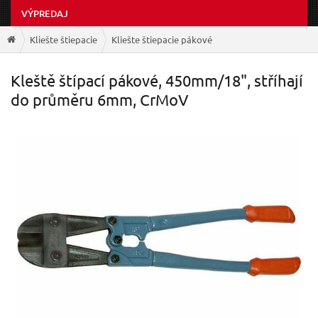
VÝPREDAJ
Kliešte štiepacie
Kliešte štiepacie pákové
Kleště štípací pákové, 450mm/18", stříhají
do průměru 6mm, CrMoV