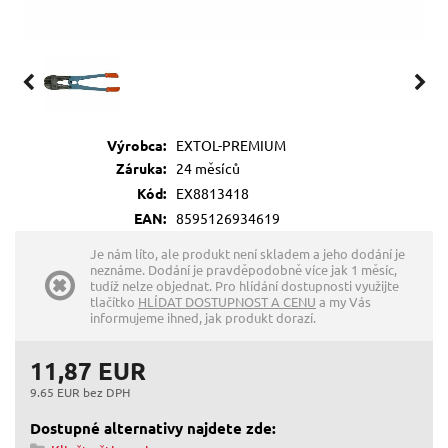
Výrobca:
EXTOL-PREMIUM
Záruka:
24 měsíců
Kód:
EX8813418
EAN:
8595126934619
Je nám líto, ale produkt není skladem a jeho dodání je
neznáme. Dodání je pravděpodobně více jak 1 měsíc,
tudíž nelze objednat. Pro hlídání dostupnosti využijte
tlačítko
HLÍDAT DOSTUPNOST A CENU
a my Vás
informujeme ihned, jak produkt dorazí.
11,87 EUR
9.65 EUR bez DPH
Dostupné alternativy najdete zde: