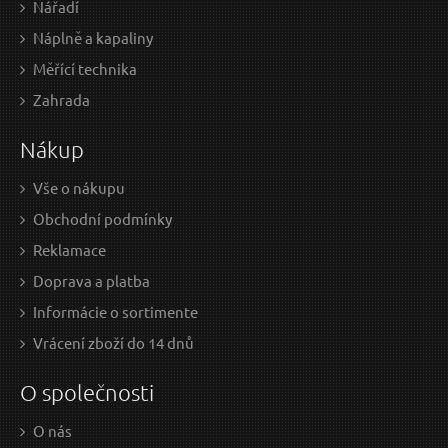
Nářadí
Náplně a kapaliny
Měřící technika
20,50 EUR / Ks
28,
Zahrada
16.67 EUR bez DPH
23.
Nákup
Skladem
n
Vše o nákupu
Obchodní podmínky
Kleště štípací pákové, 750mm/30", CrMoV
Reklamace
Doprava a platba
Informácie o sortimente
Vrácení zboží do 14 dnů
O společnosti
O nás