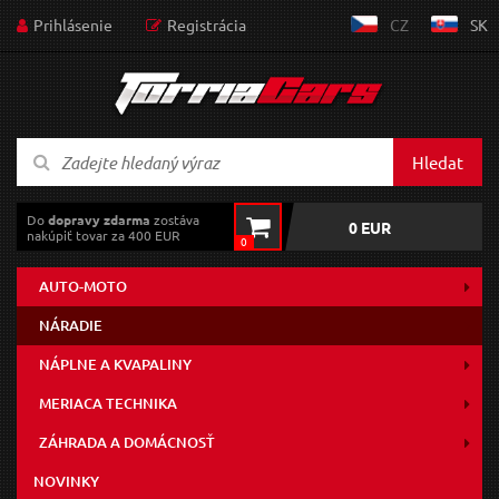
Prihlásenie
Registrácia
CZ
SK
Hledat
Do
dopravy zdarma
zostáva
0 EUR
nakúpiť tovar za 400 EUR
0
AUTO-MOTO
NÁRADIE
NÁPLNE A KVAPALINY
MERIACA TECHNIKA
ZÁHRADA A DOMÁCNOSŤ
NOVINKY