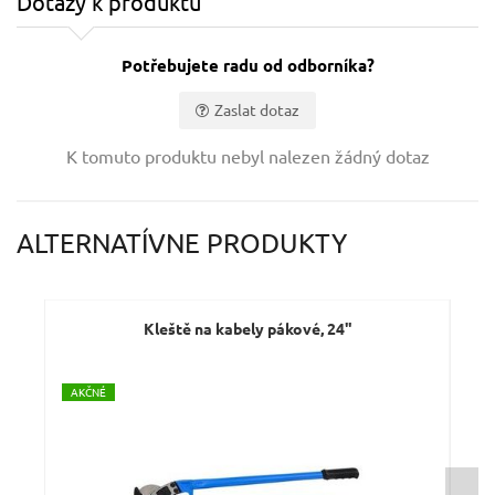
Dotazy k produktu
Potřebujete radu od odborníka?
Zaslat dotaz
Vaše jméno:
K tomuto produktu nebyl nalezen žádný dotaz
Váš e-mail:
ALTERNATÍVNE PRODUKTY
Dotaz:
Kleště na kabely pákové, 24"
A
KČNÉ
Odeslat dotaz