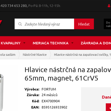
+420 734 653 280,
Po-Pá: 8-11h, 12-15h
Do
Hledat
nak
 KVAPALINY
MERIACA TECHNIKA
ZÁHRADA A DO
gola sadám
Nástrčné hlavice
Hlavice nástrčná na zapalovací svíčky,
Hlavice nástrčná na zapalov
65mm, magnet, 61CrV5
Výrobca:
FORTUM
Záruka:
24 měsíců
Dané
Kód:
EX4700904
EAN:
8595126933902