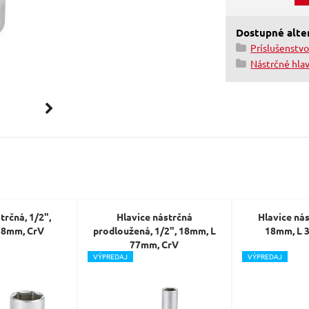
Dostupné alter
Príslušenstv
Nástrčné hla
trčná, 1/2",
Hlavice nástrčná
Hlavice nás
38mm, CrV
prodloužená, 1/2", 18mm, L
18mm, L 
77mm, CrV
V
ÝPREDAJ
V
ÝPREDAJ