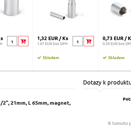
Ks
1,32 EUR / Ks
0,73 EUR / 
PH
1.07 EUR bez DPH
0.59 EUR bez D
Skladem
Skladem
Dotazy k produkt
Pot
 1/2", 21mm, L 65mm, magnet,
Vaše jméno:
K tomuto p