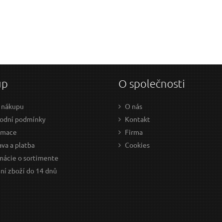
Váš e-mail:
Dotaz:
up
O společnosti
 nákupu
O nás
odní podmínky
Kontakt
Odeslat dotaz
amace
Firma
va a platba
Cookies
mácie o sortimente
ní zboží do 14 dnů