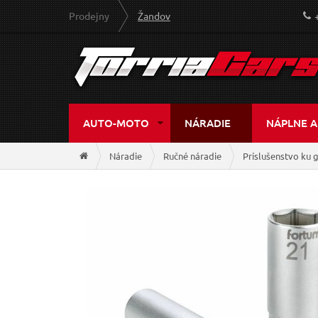
Prodejny
Žandov
AUTO-MOTO
NÁRADIE
NÁPLNE A
Náradie
Ručné náradie
Príslušenstvo ku 