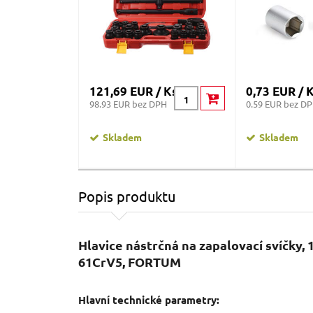
121,69 EUR / Ks
0,73 EUR / 
98.93 EUR bez DPH
0.59 EUR bez D
Skladem
Skladem
Popis produktu
Hlavice nástrčná na zapalovací svíčky,
61CrV5, FORTUM
Hlavní technické parametry: