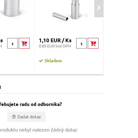
Ks
1,10 EUR / Ks
0,60 EUR / K
PH
0.89 EUR bez DPH
0.49 EUR bez DP
Skladem
Skladem
u
řebujete radu od odborníka?
Zaslat dotaz
roduktu nebyl nalezen žádný dotaz