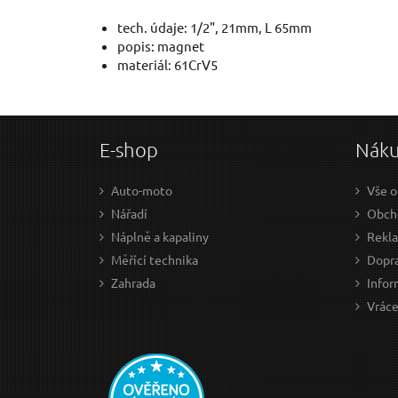
tech. údaje: 1/2", 21mm, L 65mm
popis: magnet
materiál: 61CrV5
E-shop
Nák
Auto-moto
Vše o
Nářadí
Obch
Náplně a kapaliny
Rekl
Měřící technika
Dopra
Zahrada
Infor
Vráce