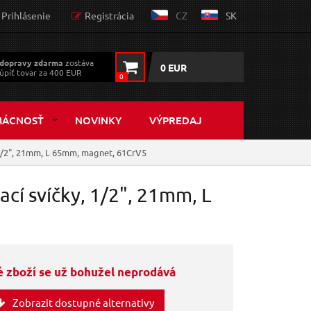
Prihlásenie
Registrácia
CZ
SK
dopravy zdarma
zostáva
0 EUR
úpiť tovar za 400 EUR
0
MÁCNOSŤ
NOVINKY
VÝPREDAJ
 1/2", 21mm, L 65mm, magnet, 61CrV5
ací svíčky, 1/2", 21mm, L
 zboží se už bohužel neprodává
Zobrazit dostupné alternativy