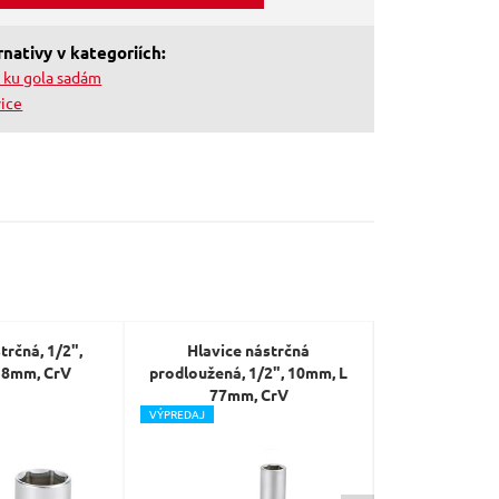
nativy v kategoriích:
o ku gola sadám
vice
trčná, 1/2",
Hlavice nástrčná
Hlavice nás
38mm, CrV
prodloužená, 1/2", 10mm, L
13mm, L 
77mm, CrV
V
ÝPREDAJ
V
ÝPREDAJ