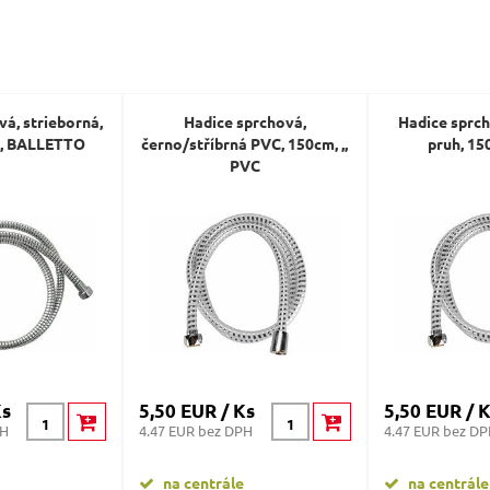
Dotaz:
vá, strieborná,
Hadice sprchová,
Hadice sprch
C, BALLETTO
černo/stříbrná PVC, 150cm, ,,
pruh, 15
PVC
Odeslat dotaz
Ks
5,50 EUR / Ks
5,50 EUR / 
PH
4.47 EUR bez DPH
4.47 EUR bez D
na centrále
na centrále