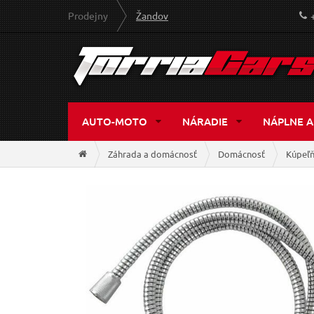
Prodejny
Žandov
AUTO-MOTO
NÁRADIE
NÁPLNE A
Záhrada a domácnosť
Domácnosť
Kúpeľ