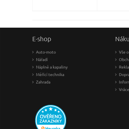
E-shop
Nák
Auto-moto
Vše o
Nářadí
Obch
Náplně a kapaliny
Rekl
Měřící technika
Dopra
Zahrada
Infor
Vráce