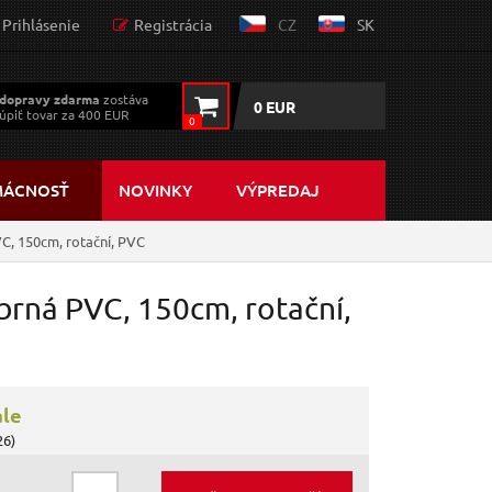
Prihlásenie
Registrácia
CZ
SK
dopravy zdarma
zostáva
0 EUR
úpiť tovar za 400 EUR
0
MÁCNOSŤ
NOVINKY
VÝPREDAJ
C, 150cm, rotační, PVC
brná PVC, 150cm, rotační,
ále
26)