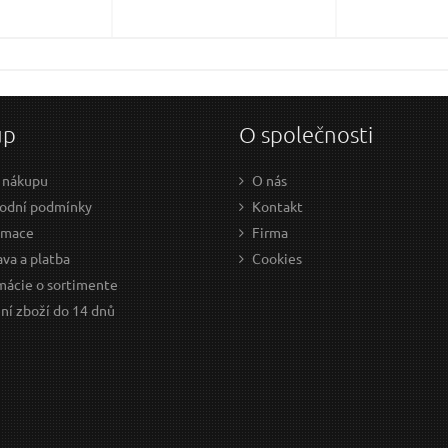
up
O společnosti
 nákupu
O nás
odní podmínky
Kontakt
amace
Firma
va a platba
Cookies
mácie o sortimente
ní zboží do 14 dnů