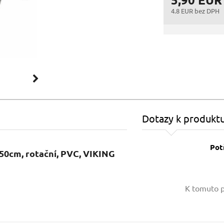
4.8 EUR bez DPH
Dotazy k produkt
Pot
150cm, rotační, PVC, VIKING
Vaše jméno:
K tomuto p
Váš e-mail: