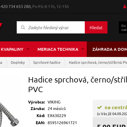
+420 734 653 280,
Po-Pá: 8-11h, 12-15h
Do
Hledat
nak
 KVAPALINY
MERIACA TECHNIKA
ZÁHRADA A DO
ňa
Doplnky
Sprchové hadice
Hadice sprchová, černo/stříbrná PV
Hadice sprchová, černo/stří
PVC
Výrobca:
VIKING
na centr
Záruka:
24 měsíců
(u Vás již 04.09.20
Kód:
EX630229
EAN:
8595126961721
5,90 EUR