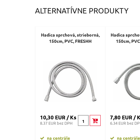
ALTERNATÍVNE PRODUKTY
Hadica sprchová, strieborná,
Hadica sprcho
150cm, PVC, FRESHH
150cm, PV
10,30 EUR / Ks
7,80 EUR / 
8.37 EUR bez DPH
6.34 EUR bez D
na centrále
na centrále