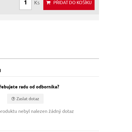
Ks
PŘIDAT
DO KOŠÍKU
u
řebujete radu od odborníka?
Zaslat dotaz
roduktu nebyl nalezen žádný dotaz