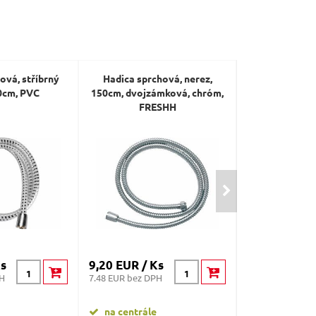
ová, stříbrný
Hadica sprchová, nerez,
Hadice sprchov
0cm, PVC
150cm, dvojzámková, chróm,
150cm
FRESHH
Ks
9,20 EUR / Ks
5 EUR / Ks
PH
7.48 EUR bez DPH
4.07 EUR bez DP
na centrále
na centrále