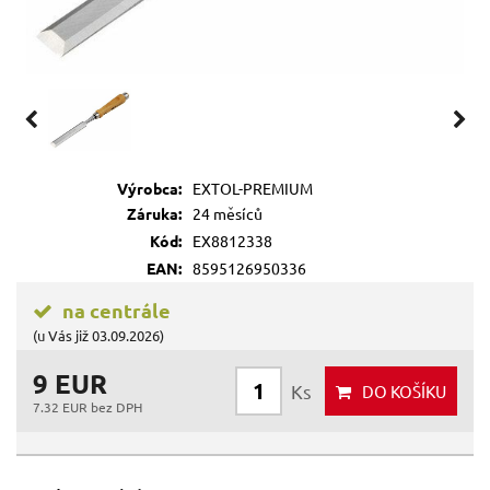
Výrobca:
EXTOL-PREMIUM
Záruka:
24 měsíců
Kód:
EX8812338
EAN:
8595126950336
na centrále
(u Vás již 03.09.2026)
9 EUR
Ks
DO KOŠÍKU
7.32 EUR bez DPH