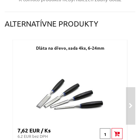
Váš e-mail:
ALTERNATÍVNE PRODUKTY
Dotaz:
Dláta na dřevo, sada 4ks, 6-24mm
D
Odeslat dotaz
7,62 EUR / Ks
30,
6.2 EUR bez DPH
24.