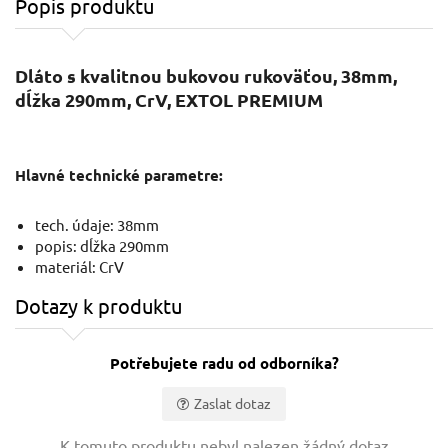
Popis produktu
Dláto s kvalitnou bukovou rukoväťou, 38mm,
dĺžka 290mm, CrV, EXTOL PREMIUM
Hlavné technické parametre:
tech. údaje: 38mm
popis: dĺžka 290mm
materiál: CrV
Dotazy k produktu
Potřebujete radu od odborníka?
Zaslat dotaz
Vaše jméno:
K tomuto produktu nebyl nalezen žádný dotaz