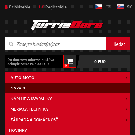
Prihlásenie
Registrácia
CZ
SK
Hledat
Do
dopravy zdarma
zostáva
0 EUR
nakúpiť tovar za 400 EUR
0
AUTO-MOTO
NÁRADIE
NÁPLNE A KVAPALINY
MERIACA TECHNIKA
ZÁHRADA A DOMÁCNOSŤ
NOVINKY