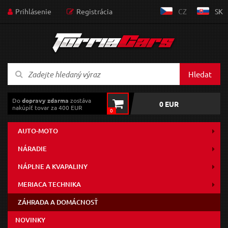
Prihlásenie
Registrácia
CZ
SK
Hledat
Do
dopravy zdarma
zostáva
0 EUR
nakúpiť tovar za 400 EUR
0
AUTO-MOTO
NÁRADIE
NÁPLNE A KVAPALINY
MERIACA TECHNIKA
ZÁHRADA A DOMÁCNOSŤ
NOVINKY