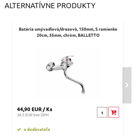
ALTERNATÍVNE PRODUKTY
Dotaz:
Batéria umývadlová/drezová, 150mm, S ramienko
Bat
20cm, 35mm, chróm, BALLETTO
Odeslat dotaz
44,90 EUR / Ks
40 
36.5 EUR bez DPH
32.
u dodávateľa