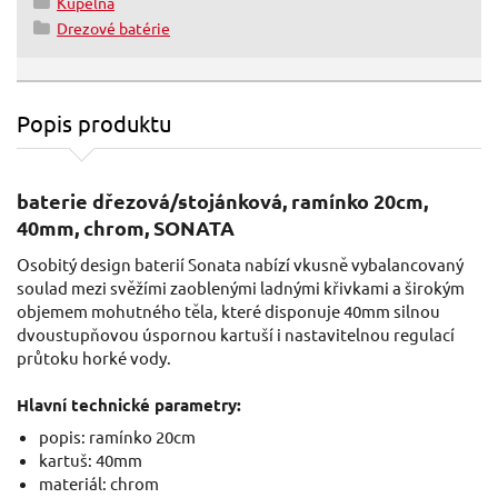
Kúpeľňa
Drezové batérie
Popis produktu
baterie dřezová/stojánková, ramínko 20cm,
40mm, chrom, SONATA
Osobitý design baterií Sonata nabízí vkusně vybalancovaný
soulad mezi svěžími zaoblenými ladnými křivkami a širokým
objemem mohutného těla, které disponuje 40mm silnou
dvoustupňovou úspornou kartuší i nastavitelnou regulací
průtoku horké vody.
Hlavní technické parametry:
popis: ramínko 20cm
kartuš: 40mm
materiál: chrom