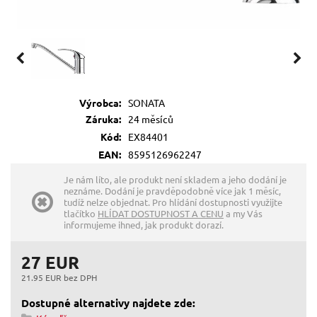
Výrobca:
SONATA
Záruka:
24 měsíců
Kód:
EX84401
EAN:
8595126962247
Je nám líto, ale produkt není skladem a jeho dodání je
neznáme. Dodání je pravděpodobně více jak 1 měsíc,
tudíž nelze objednat. Pro hlídání dostupnosti využijte
tlačítko
HLÍDAT DOSTUPNOST A CENU
a my Vás
informujeme ihned, jak produkt dorazí.
27 EUR
21.95 EUR bez DPH
Dostupné alternativy najdete zde: