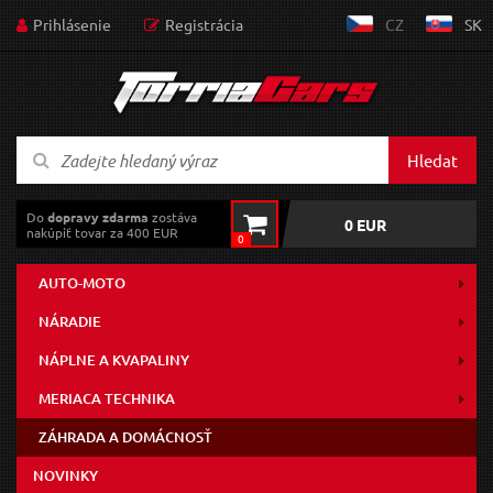
Prihlásenie
Registrácia
CZ
SK
Hledat
Do
dopravy zdarma
zostáva
0 EUR
nakúpiť tovar za 400 EUR
0
AUTO-MOTO
NÁRADIE
NÁPLNE A KVAPALINY
MERIACA TECHNIKA
ZÁHRADA A DOMÁCNOSŤ
NOVINKY