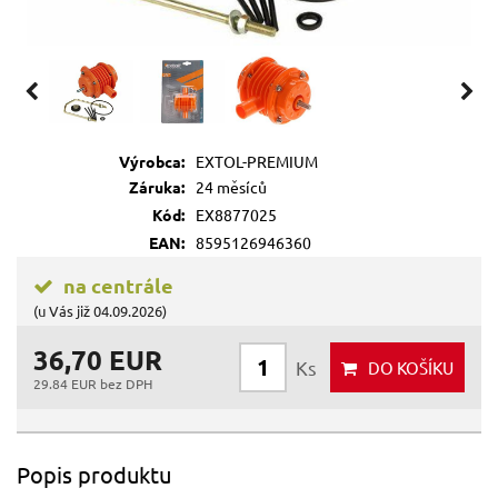
Výrobca:
EXTOL-PREMIUM
Záruka:
24 měsíců
Kód:
EX8877025
EAN:
8595126946360
na centrále
(u Vás již 04.09.2026)
36,70 EUR
Ks
DO KOŠÍKU
29.84 EUR bez DPH
Popis produktu