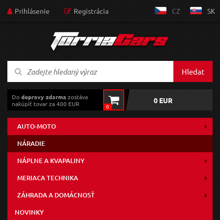
Prihlásenie
Registrácia
CZ
SK
Hledat
Do
dopravy zdarma
zostáva
0 EUR
nakúpiť tovar za 400 EUR
0
AUTO-MOTO
NÁRADIE
NÁPLNE A KVAPALINY
MERIACA TECHNIKA
ZÁHRADA A DOMÁCNOSŤ
NOVINKY