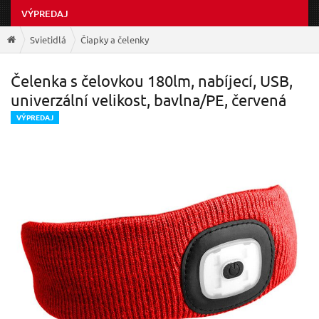
VÝPREDAJ
Svietidlá
Čiapky a čelenky
Čelenka s čelovkou 180lm, nabíjecí, USB,
univerzální velikost, bavlna/PE, červená
V
ÝPREDAJ