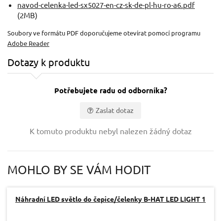
navod-celenka-led-sx5027-en-cz-sk-de-pl-hu-ro-a6.pdf
(2MB)
Soubory ve formátu PDF doporučujeme otevírat pomocí programu
Adobe Reader
Dotazy k produktu
Potřebujete radu od odborníka?
Zaslat dotaz
Vaše jméno:
K tomuto produktu nebyl nalezen žádný dotaz
Váš e-mail:
MOHLO BY SE VÁM HODIT
Dotaz:
Náhradní LED světlo do čepice/čelenky B-HAT LED LIGHT 1