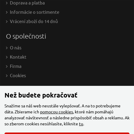
Doprava a platba
O
DPORÚČAME
O
D
Informácie o sortimente
Vrácení zboží do 14 dnů
O společnosti
O nás
Kontakt
Firma
8,29 EUR / Ks
8,2
Cookies
6.74 EUR bez DPH
6.74
Skladem
Než budete pokračovať
Snažíme sa náš web neustále vylepšovať. A na to potrebujeme
dáta. Zbierame ich
pomocou cookies
, ktoré nám pomáhajú
Reflexní kšiltovka s LED světlem B-CAP SAFETY
Čep
analyzovať návštevnosť a následne prispôsobiť obsah a reklamu. Ak
25lm, nabíjecí, USB, uni velikost, černá
so zberom cookies nesúhlasíte, kliknite
tu
.