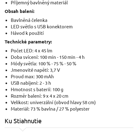
Příjemný bavlněný materiál
Obsah balení:
Bavlněná čelenka
LED světlo s USB konektorem
Návod k použití
Technické parametry:
Počet LED: 4 x 45 lm
Doba svícení: 100 min - 150 min - 4 h
Módy světla: 100 % - 75 % - 50 %
Jmenovité napětí: 3,7 V
Proud max: 300 mAh
USB nabíjení: 2 - 3 h
Hmotnost s baterií: 100 g
Rozměr balení: 9 x 4 x 20 cm
Velikost: univerzální (obvod hlavy 58 cm)
Materiál: 73 % bavlna / 27 % polyester
Ku Stiahnutie