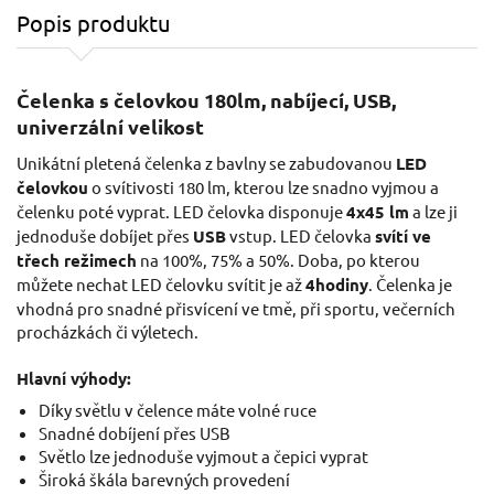
Popis produktu
Čelenka s čelovkou 180lm, nabíjecí, USB,
univerzální velikost
Unikátní pletená čelenka z bavlny se zabudovanou
LED
čelovkou
o svítivosti 180 lm, kterou lze snadno vyjmou a
čelenku poté vyprat. LED čelovka disponuje
4x45 lm
a lze ji
jednoduše dobíjet přes
USB
vstup. LED čelovka
svítí ve
třech režimech
na 100%, 75% a 50%. Doba, po kterou
můžete nechat LED čelovku svítit je až
4hodiny
. Čelenka je
vhodná pro snadné přisvícení ve tmě, při sportu, večerních
procházkách či výletech.
Hlavní výhody:
Díky světlu v čelence máte volné ruce
Snadné dobíjení přes USB
Světlo lze jednoduše vyjmout a čepici vyprat
Široká škála barevných provedení