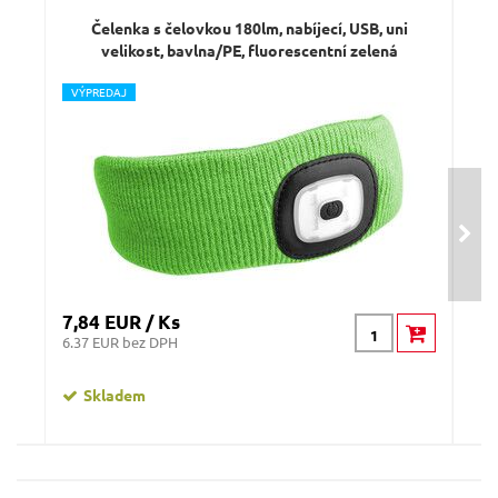
Čelenka s čelovkou 180lm, nabíjecí, USB, uni
velikost, bavlna/PE, fluorescentní zelená
V
ÝPREDAJ
7,84 EUR / Ks
7,8
6.37 EUR bez DPH
6.37
Skladem
Čelenka s čelovkou 180lm, nabíjecí, USB,