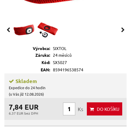
Výrobca:
SIXTOL
Záruka:
24 měsíců
Kód:
SX5027
EAN:
8594196538574
Skladem
Expedice do 24 hodin
(u Vás již 12.08.2026)
7,84 EUR
Ks
DO KOŠÍKU
6.37 EUR bez DPH