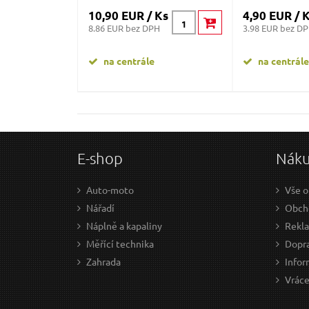
10,90 EUR / Ks
4,90 EUR / 
8.86 EUR bez DPH
3.98 EUR bez D
na centrále
na centrále
E-shop
Nák
Auto-moto
Vše o
Nářadí
Obch
Náplně a kapaliny
Rekl
Měřící technika
Dopra
Zahrada
Infor
Vráce