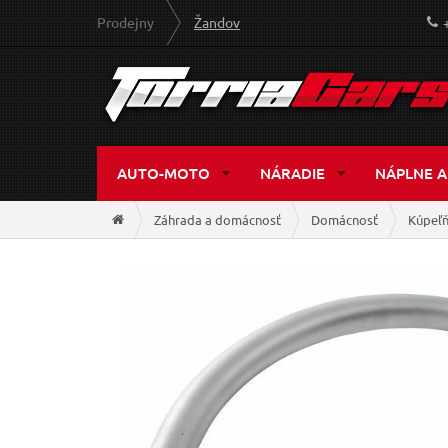
Prodejny
Žandov
AUTO-MOTO
NÁRADIE
NÁPLNE A
Záhrada a domácnosť
Domácnosť
Kúpeľ