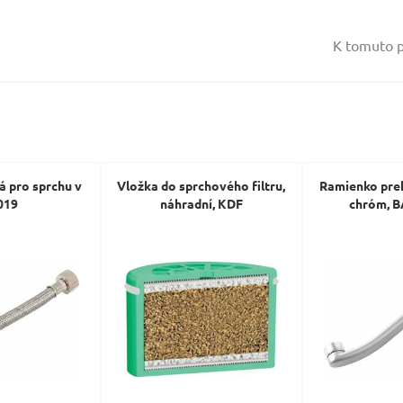
Vaše jméno:
K tomuto p
Váš e-mail:
Dotaz:
á pro sprchu v
Vložka do sprchového filtru,
Ramienko pre
019
náhradní, KDF
chróm, 
Odeslat dotaz