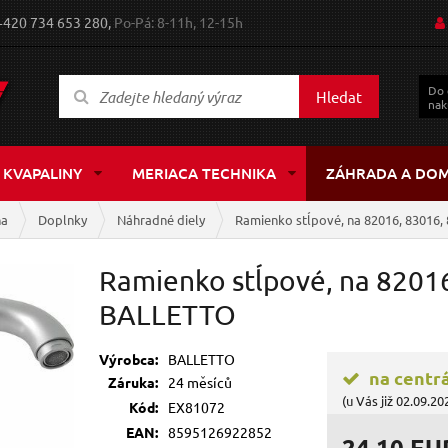
+420 734 653 280,
Po-Pá: 8-11h, 12-15h
Do
Hledat
nak
 KVAPALINY
MERIACA TECHNIKA
ZÁHRADA A DO
ňa
Doplnky
Náhradné diely
Ramienko stĺpové, na 82016, 83016,
Ramienko stĺpové, na 82016
BALLETTO
Výrobca:
BALLETTO
na centr
Záruka:
24 měsíců
(u Vás již 02.09.20
Kód:
EX81072
EAN:
8595126922852
24,10 EU