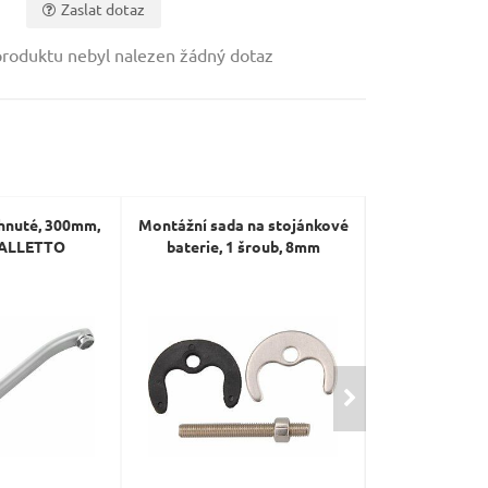
Zaslat dotaz
roduktu nebyl nalezen žádný dotaz
hnuté, 300mm,
Montážní sada na stojánkové
Kryt potrubia
BALLETTO
baterie, 1 šroub, 8mm
batérie, 2
BALL