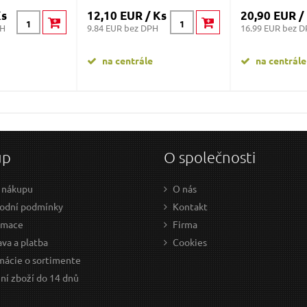
Ks
12,10 EUR / Ks
20,90 EUR /
PH
9.84 EUR bez DPH
16.99 EUR bez 
na centrále
na centrále
up
O společnosti
 nákupu
O nás
odní podmínky
Kontakt
amace
Firma
va a platba
Cookies
mácie o sortimente
ní zboží do 14 dnů