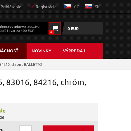
Prihlásenie
Registrácia
CZ
SK
dopravy zdarma
zostáva
0 EUR
úpiť tovar za 400 EUR
0
MÁCNOSŤ
NOVINKY
VÝPREDAJ
 84216, chróm, BALLETTO
, 83016, 84216, chróm,
ále
26)
R