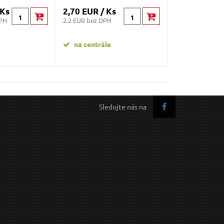
 Ks
2,70 EUR / Ks
2,20 EUR / K
DPH
2.2 EUR bez DPH
1.79 EUR bez DP
na centrále
na centrále
Sledujte nás na