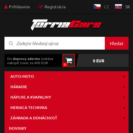
Prihlásenie
Registrácia
CZ
SK
Hledat
Do
dopravy zdarma
zostáva
0 EUR
nakúpiť tovar za 400 EUR
0
AUTO-MOTO
NÁRADIE
NÁPLNE A KVAPALINY
MERIACA TECHNIKA
ZÁHRADA A DOMÁCNOSŤ
NOVINKY