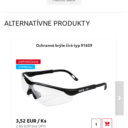
ALTERNATÍVNE PRODUKTY
Ochranné brýle čiré typ 91659
O
DPORÚČAME
V
ÝPREDAJ
3,52 EUR / Ks
2,5
2.86 EUR bez DPH
2.03