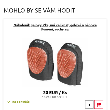
Váš e-mail:
MOHLO BY SE VÁM HODIT
Dotaz:
Nákoleník gelový, 2ks, uni velikost, gelové a pěnové
tlumení, suchý zip
Odeslat dotaz
20 EUR / Ks
16.26 EUR bez DPH
na centrále