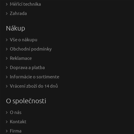
Měřící technika
2 EUR / Ks
3,1
Zahrada
1.63 EUR bez DPH
2.52
Nákup
Skladem
Vše o nákupu
Obchodní podmínky
Brýle ochranné, žluté
Reklamace
Doprava a platba
Informácie o sortimente
Vrácení zboží do 14 dnů
O společnosti
O nás
Kontakt
Firma