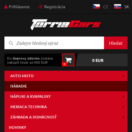
Prihlásenie
Registrácia
CZ
SK
Hledat
Do
dopravy zdarma
zostáva
0 EUR
nakúpiť tovar za 400 EUR
0
AUTO-MOTO
NÁRADIE
NÁPLNE A KVAPALINY
MERIACA TECHNIKA
ZÁHRADA A DOMÁCNOSŤ
NOVINKY