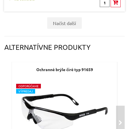
Načíst další
ALTERNATÍVNE PRODUKTY
Ochranné brýle čiré typ 91659
O
DPORÚČAME
V
ÝPREDAJ