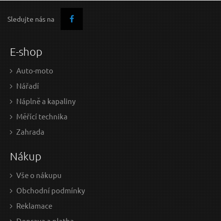
Dotaz:
Sledujte nás na
E-shop
Auto-moto
Nářadí
Odeslat dotaz
Náplně a kapaliny
Měřící technika
Zahrada
Nákup
Vše o nákupu
Obchodní podmínky
Reklamace
Doprava a platba