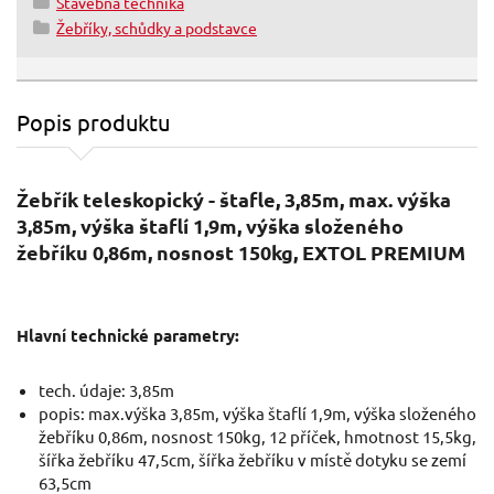
Stavebná technika
Žebříky, schůdky a podstavce
Popis produktu
Žebřík teleskopický - štafle, 3,85m, max. výška
3,85m, výška štaflí 1,9m, výška složeného
žebříku 0,86m, nosnost 150kg, EXTOL PREMIUM
Hlavní technické parametry:
tech. údaje: 3,85m
popis: max.výška 3,85m, výška štaflí 1,9m, výška složeného
žebříku 0,86m, nosnost 150kg, 12 příček, hmotnost 15,5kg,
šířka žebříku 47,5cm, šířka žebříku v místě dotyku se zemí
63,5cm