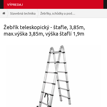
VÝPREDAJ
Stavebná technika
Žebříky, schůdky a podstavce
Žebřík teleskopický - štafle, 3,85m,
max.výška 3,85m, výška štaflí 1,9m