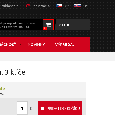
Prihlásenie
Registrácia
CZ
SK
dopravy zdarma
zostáva
0 EUR
úpiť tovar za 400 EUR
0
MÁCNOSŤ
NOVINKY
VÝPREDAJ
 3 klíče
ále
26)
Ks
PŘIDAT
DO KOŠÍKU