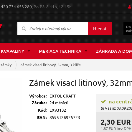
+420 734 653 280,
Po-Pá: 8-11h, 12-15h
Do
Hledat
nak
 KVAPALINY
MERIACA TECHNIKA
ZÁHRADA A DO
e zámky
Zámek visací litinový, 32mm, 3 klíče
Zámek visací litinový, 32mm,
Výrobca:
EXTOL-CRAFT
na centr
Záruka:
24 měsíců
(u Vás již 03.09.20
Kód:
EX93132
EAN:
8595126925723
2,30 EUR
1.87 EUR bez DPH