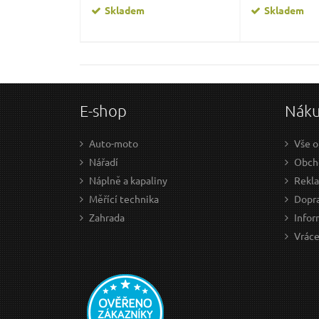
Skladem
Skladem
E-shop
Nák
Auto-moto
Vše o
Nářadí
Obch
Náplně a kapaliny
Rekl
Měřící technika
Dopra
Zahrada
Infor
Vráce