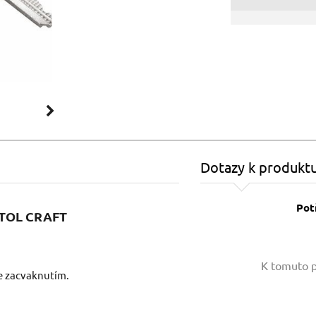
Dotazy k produkt
Pot
EXTOL CRAFT
Vaše jméno:
K tomuto p
če zacvaknutím.
Váš e-mail: