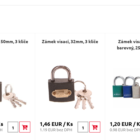
Dotaz:
 50mm, 3 klíče
Zámek visací, 32mm, 3 klíče
Zámek visa
barevný, 25
Odeslat dotaz
Ks
1,46 EUR / Ks
1,20 EUR / 
PH
1.19 EUR bez DPH
0.98 EUR bez D