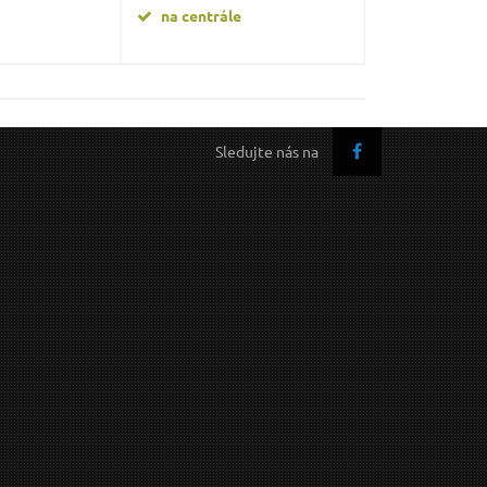
na centrále
na centrále
Sledujte nás na