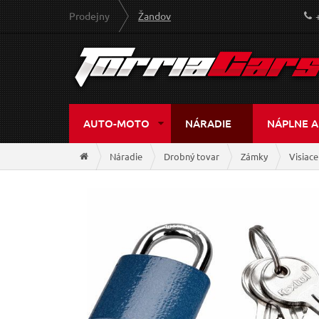
Prodejny
Žandov
AUTO-MOTO
NÁRADIE
NÁPLNE A
Náradie
Drobný tovar
Zámky
Visiac