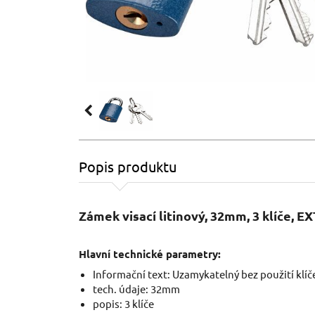
Popis produktu
Zámek visací litinový, 32mm, 3 klíče, 
Hlavní technické parametry:
Informační text: Uzamykatelný bez použití klí
tech. údaje: 32mm
popis: 3 klíče