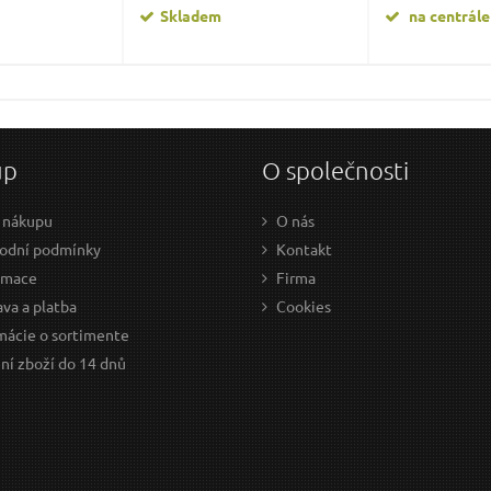
Skladem
na centrále
up
O společnosti
 nákupu
O nás
odní podmínky
Kontakt
amace
Firma
va a platba
Cookies
mácie o sortimente
ní zboží do 14 dnů