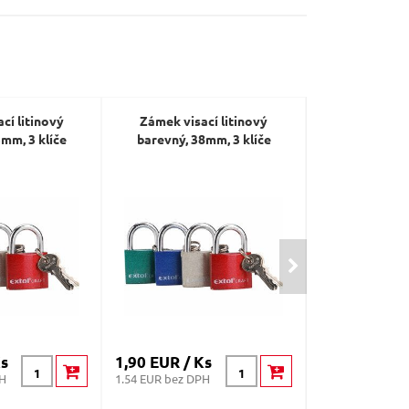
cí litinový
Zámek visací litinový
Zámek visací
mm, 3 klíče
barevný, 38mm, 3 klíče
prodloužený, 
Ks
1,90 EUR / Ks
7,10 EUR / K
PH
1.54 EUR bez DPH
5.77 EUR bez DP