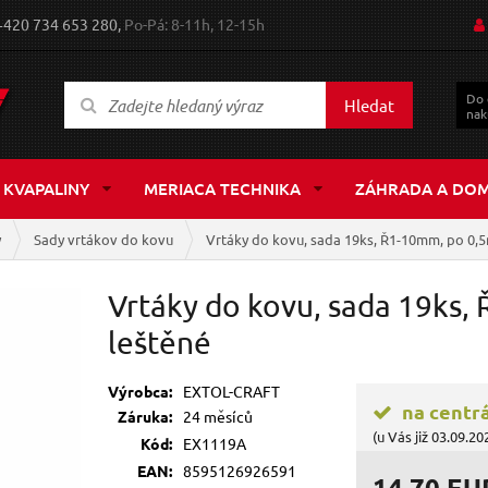
+420 734 653 280,
Po-Pá: 8-11h, 12-15h
Do
Hledat
nak
 KVAPALINY
MERIACA TECHNIKA
ZÁHRADA A DO
y
Sady vrtákov do kovu
Vrtáky do kovu, sada 19ks, Ř1-10mm, po 0,
Vrtáky do kovu, sada 19ks
leštěné
Výrobca:
EXTOL-CRAFT
na centr
Záruka:
24 měsíců
(u Vás již 03.09.20
Kód:
EX1119A
EAN:
8595126926591
14,70 EU