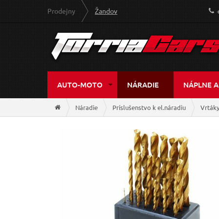
Prodejny
Žandov
AUTO-MOTO
NÁRADIE
NÁPLNE A
Náradie
Príslušenstvo k el.náradiu
Vrták