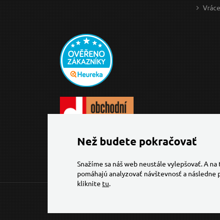
Vráce
Než budete pokračovať
Snažíme sa náš web neustále vylepšovať. A na
pomáhajú analyzovať návštevnosť a následne p
kliknite
tu
.
© 2026 Všechna práva vyhrazena,
Torriacars, s.r.o.