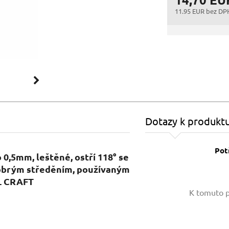
11.95 EUR bez DP
Dotazy k produkt
Pot
 0,5mm, leštěné, ostří 118° se
obrým středěním, používaným
OL CRAFT
Vaše jméno:
K tomuto p
Váš e-mail: