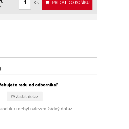
Ks
PŘIDAT
DO KOŠÍKU
H
u
řebujete radu od odborníka?
Zaslat dotaz
roduktu nebyl nalezen žádný dotaz