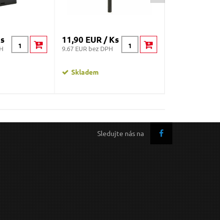
Ks
11,90 EUR / Ks
9,09 EUR / K
PH
9.67 EUR bez DPH
7.39 EUR bez DP
Skladem
Skladem
Sledujte nás na