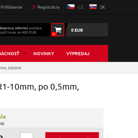
Prihlásenie
Registrácia
CZ
SK
dopravy zdarma
zostáva
0 EUR
úpiť tovar za 400 EUR
0
MÁCNOSŤ
NOVINKY
VÝPREDAJ
5mm, leštěné
, Ř1-10mm, po 0,5mm,
ále
26)
R