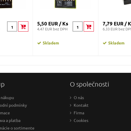
5,50 EUR / Ks
7,79 EUR / 
H
4.47 EUR bez DPH
6.33 EUR bez D
Skladem
Skladem
up
O společnosti
 nákupu
O nás
odní podmínky
Kontakt
amace
Firma
va a platba
Cookies
mácie o sortimente