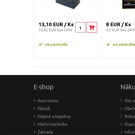
13,10 EUR / Ks
8 EUR / Ks
10.65 EUR bez DPH
6.5 EUR bez DP
na centrále
na centrále
E-shop
Nák
Auto-moto
Vše o
Nářadí
Obch
Náplně a kapaliny
Rekl
Měřící technika
Dopra
Zahrada
Infor