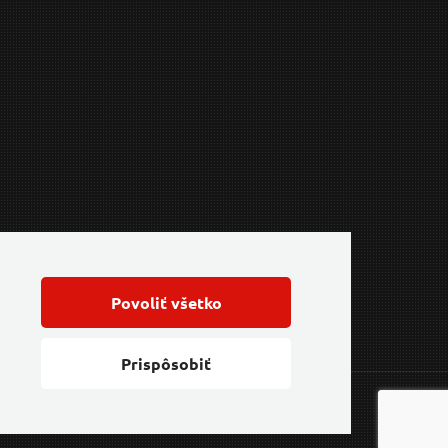
Povoliť všetko
Prispôsobiť
Feo.cz