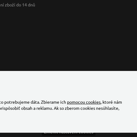
ní zboží do 14 dnů
 to potrebujeme dáta. Zbierame ich
pomocou cookies
, ktoré nám
rispôsobiť obsah a reklamu. Ak so zberom cookies nesúhlasíte,
Změnit nastavení cookies