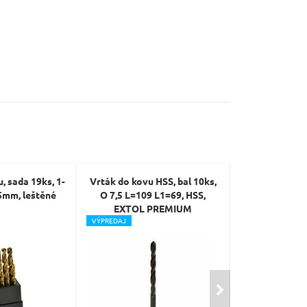
, sada 19ks, 1-
Vrták do kovu HSS, bal 10ks,
Vrtáky do k
5mm, leštěné
O 7,5 L=109 L1=69, HSS,
krabičce, sada
EXTOL PREMIUM
po 0
V
ÝPREDAJ