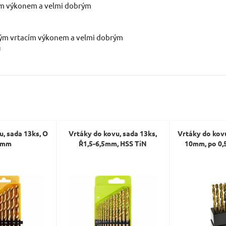
cím výkonem a velmi dobrým
Dotaz:
eným vrtacím výkonem a velmi dobrým
ů
Odeslat dotaz
u, sada 13ks, O
Vrtáky do kovu, sada 13ks,
Vrtáky do kovu
8mm
Ř1,5-6,5mm, HSS TiN
10mm, po 0,