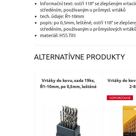
Informační text: ostří 118° se zlepšeným vrta
středěním, používaným u průmysl. vrtáků
tech. údaje: Ř1-10mm
popis: po 0,5mm, leštěné, ostří 118° se zlepš
středěním, používaným u průmyslových vrták
materiál: HSS TiN
ALTERNATÍVNE PRODUKTY
Vrtáky do kovu, sada 19ks,
Vrtáky do kov
Ř1-10mm, po 0,5mm, leštěné
2-
O
DPORÚČAME