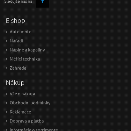
Sledujte nás na
Vrták do kovu HSS, bal 10ks, O 7,5 L=109 L1=69,
V
Dotaz:
HSS, EXTOL PREMIUM
E-shop
V
ÝPREDAJ
Auto-moto
Nářadí
Náplně a kapaliny
Odeslat dotaz
Měřící technika
Zahrada
Nákup
11,90 EUR / Ks
7,2
9.67 EUR bez DPH
5.88
Vše o nákupu
Obchodní podmínky
Skladem
Reklamace
Doprava a platba
Informácie o sortimente