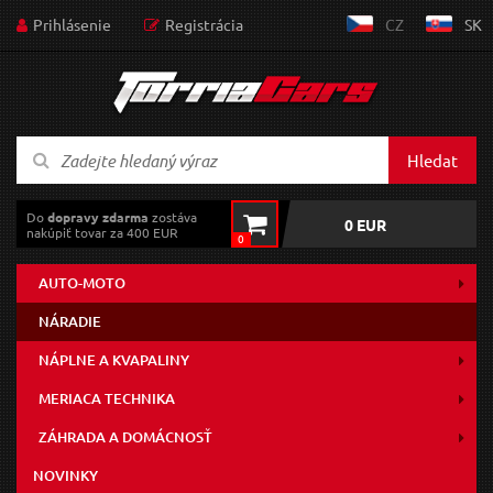
Prihlásenie
Registrácia
CZ
SK
Hledat
Do
dopravy zdarma
zostáva
0 EUR
nakúpiť tovar za 400 EUR
0
AUTO-MOTO
NÁRADIE
NÁPLNE A KVAPALINY
MERIACA TECHNIKA
ZÁHRADA A DOMÁCNOSŤ
NOVINKY