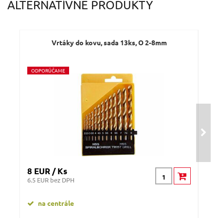
ALTERNATÍVNE PRODUKTY
Vrtáky do kovu, sada 13ks, O 2-8mm
Vr
O
DPORÚČAME
8 EUR / Ks
5,5
6.5 EUR bez DPH
4.47
na centrále