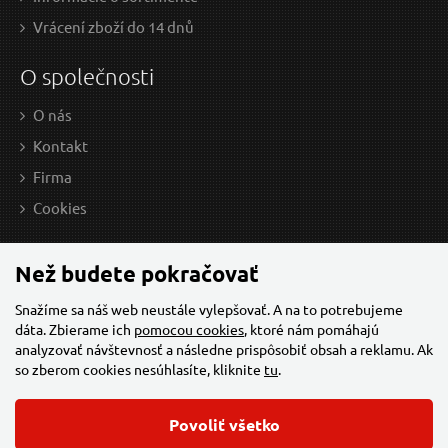
Vrták do kovu HSS, bal 5ks, O 8,5 L=117 L1=75, HSS,
Vr
EXTOL PREMIUM
Vrácení zboží do 14 dnů
V
ÝPREDAJ
O společnosti
O nás
Kontakt
Firma
Cookies
8,80 EUR / Ks
9,0
Než budete pokračovať
7.15 EUR bez DPH
7.39
Snažíme sa náš web neustále vylepšovať. A na to potrebujeme
dáta. Zbierame ich
pomocou cookies
, ktoré nám pomáhajú
Skladem
analyzovať návštevnosť a následne prispôsobiť obsah a reklamu. Ak
so zberom cookies nesúhlasíte, kliknite
tu
.
Povoliť všetko
Vrták do kovu HSS, bal 5ks, O 9,0 L=125 L1=81, HSS,
EXTOL PREMIUM