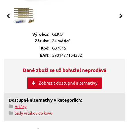
Výrobca:
GEKO
Záruka:
24 měsíců
Kód:
G37015
EAN:
5901477154232
Dané zboží se už bohužel neprodává
Zobrazit dostupné alternativy
Dostupné alternativy v kategoriích:
Vrtáky
Sady vrtákov do kovu