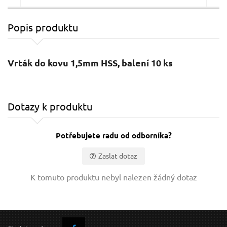
Popis produktu
Vrtáky do kovu, sada 19ks, 1-10mm, po 0,5mm,
leštěné
Vrták do kovu 1,5mm HSS, balení 10 ks
Dotazy k produktu
Potřebujete radu od odborníka?
Zaslat dotaz
7,79 EUR / Ks
72,
Vaše jméno:
6.33 EUR bez DPH
58.
K tomuto produktu nebyl nalezen žádný dotaz
Skladem
Váš e-mail: