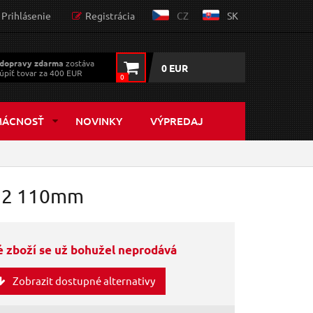
Prihlásenie
Registrácia
CZ
SK
dopravy zdarma
zostáva
0 EUR
úpiť tovar za 400 EUR
0
MÁCNOSŤ
NOVINKY
VÝPREDAJ
M12 110mm
 zboží se už bohužel neprodává
Zobrazit dostupné alternativy