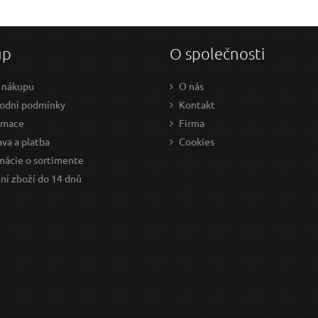
Váš e-mail:
up
O společnosti
Dotaz:
 nákupu
O nás
odní podmínky
Kontakt
amace
Firma
va a platba
Cookies
mácie o sortimente
Odeslat dotaz
ní zboží do 14 dnů