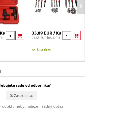
 Ks
33,89 EUR / Ks
48,73 EUR /
DPH
27.55 EUR bez DPH
39.62 EUR bez D
Skladem
Skladem
u
řebujete radu od odborníka?
Zaslat dotaz
roduktu nebyl nalezen žádný dotaz