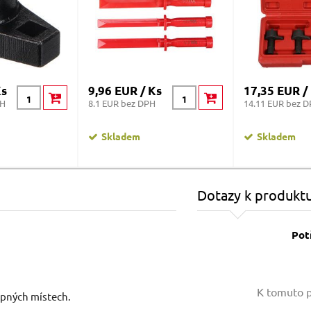
Ks
9,96 EUR / Ks
17,35 EUR /
PH
8.1 EUR bez DPH
14.11 EUR bez 
Skladem
Skladem
Dotazy k produkt
Pot
Vaše jméno:
K tomuto p
tupných místech.