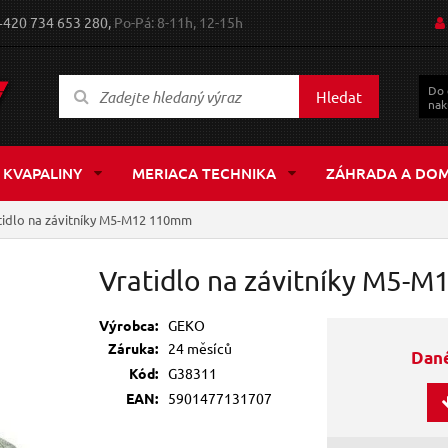
+420 734 653 280,
Po-Pá: 8-11h, 12-15h
Do
Hledat
nak
 KVAPALINY
MERIACA TECHNIKA
ZÁHRADA A DO
tidlo na závitníky M5-M12 110mm
Vratidlo na závitníky M5-
Výrobca:
GEKO
Záruka:
24 měsíců
Dané
Kód:
G38311
EAN:
5901477131707