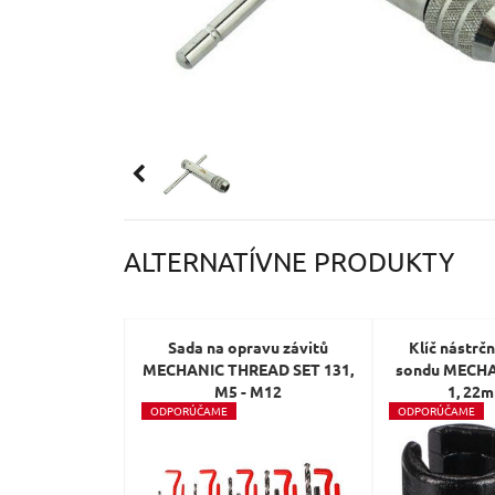
ALTERNATÍVNE PRODUKTY
Sada na opravu závitů
Klíč nástrč
MECHANIC THREAD SET 131,
sondu MECH
M5 - M12
1, 22
O
DPORÚČAME
O
DPORÚČAME