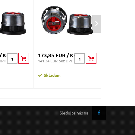
/ Ks
173,85 EUR / Ks
177,65 EUR 
 DPH
141.34 EUR bez DPH
144.43 EUR bez
Skladem
Skladem
Sledujte nás na