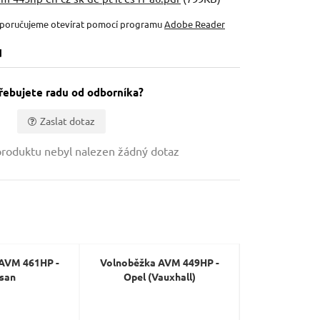
oporučujeme otevírat pomocí programu
Adobe Reader
u
řebujete radu od odborníka?
Zaslat dotaz
roduktu nebyl nalezen žádný dotaz
AVM 461HP -
Volnoběžka AVM 449HP -
Volnoběžka 
san
Opel (Vauxhall)
Nis