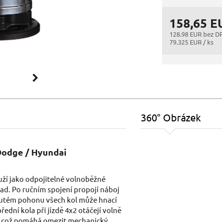
158,65 E
128.98 EUR bez D
79.325 EUR / ks
360° Obrázek
Dodge / Hyundai
ží jako odpojitelné volnoběžné
oad. Po ručním spojení propojí náboj
pnutém pohonu všech kol může hnací
řední kola při jízdě 4x2 otáčejí volně
, což pomáhá omezit mechanický