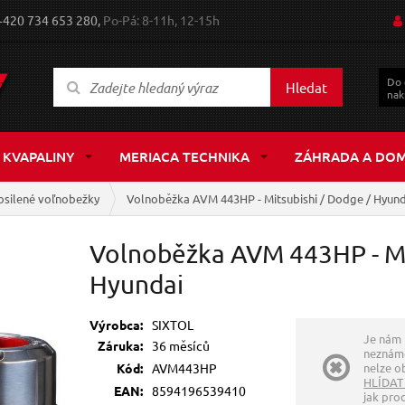
+420 734 653 280,
Po-Pá: 8-11h, 12-15h
Do
Hledat
nak
 KVAPALINY
MERIACA TECHNIKA
ZÁHRADA A DO
osilené voľnobežky
Volnoběžka AVM 443HP - Mitsubishi / Dodge / Hyund
Volnoběžka AVM 443HP - Mi
Hyundai
Výrobca:
SIXTOL
Je nám 
Záruka:
36 měsíců
neznáme
Kód:
AVM443HP
nelze ob
HLÍDAT
EAN:
8594196539410
jak pro