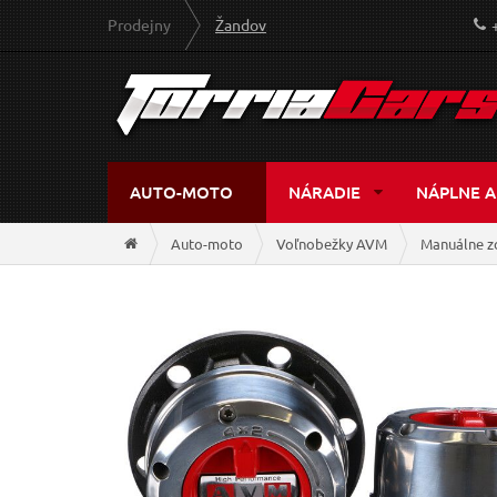
Prodejny
Žandov
AUTO-MOTO
NÁRADIE
NÁPLNE A
Auto-moto
Voľnobežky AVM
Manuálne z