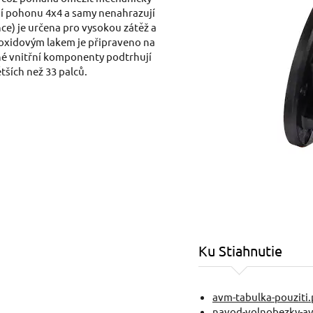
ní pohonu 4x4 a samy nenahrazují
ce) je určena pro vysokou zátěž a
poxidovým lakem je připraveno na
é vnitřní komponenty podtrhují
tších než 33 palců.
Ku Stiahnutie
avm-tabulka-pouziti.
navod-volnobezky-avm