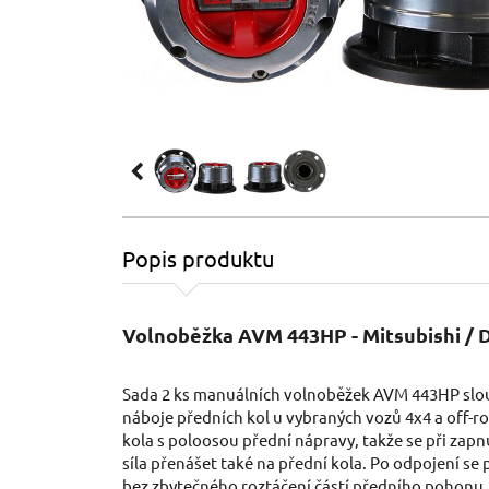
Popis produktu
Volnoběžka AVM 443HP - Mitsubishi / 
Sada 2 ks manuálních volnoběžek AVM 443HP slou
náboje předních kol u vybraných vozů 4x4 a off-r
kola s poloosou přední nápravy, takže se při za
síla přenášet také na přední kola. Po odpojení se p
bez zbytečného roztáčení částí předního pohonu