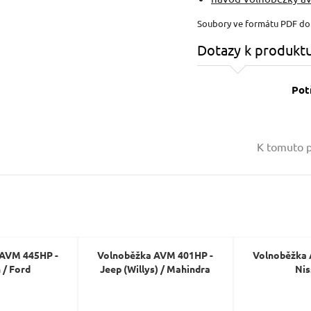
Soubory ve formátu PDF d
Dotazy k produkt
Pot
Vaše jméno:
K tomuto p
Váš e-mail:
Dotaz:
 AVM 445HP -
Volnoběžka AVM 401HP -
Volnoběžka 
 / Ford
Jeep (Willys) / Mahindra
Nis