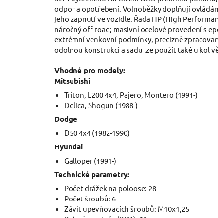
odpor a opotřebení. Volnoběžky doplňují ovládá
jeho zapnutí ve vozidle. Řada HP (High Performan
náročný off-road; masivní ocelové provedení s e
extrémní venkovní podmínky, precizně zpracovan
odolnou konstrukci a sadu lze použít také u kol vě
Vhodné pro modely:
Mitsubishi
Triton, L200 4x4, Pajero, Montero (1991-)
Delica, Shogun (1988-)
Dodge
D50 4x4 (1982-1990)
Hyundai
Galloper (1991-)
Technické parametry:
Počet drážek na poloose: 28
Počet šroubů: 6
Závit upevňovacích šroubů: M10x1,25