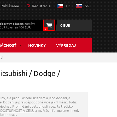
Prihlásenie
Registrácia
CZ
SK
dopravy zdarma
zostáva
0 EUR
úpiť tovar za 400 EUR
0
MÁCNOSŤ
NOVINKY
VÝPREDAJ
ai
tsubishi / Dodge /
líto, ale produkt není skladem a jeho dodání je
. Dodání je pravděpodobně více jak 1 měsíc, tudíž
jednat. Pro hlídání dostupnosti využijte tlačítko
 DOSTUPNOST A CENU
a my Vás informujeme ihned,
dukt dorazí.