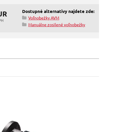
Dostupné alternativy najdete zde:
UR
Voľnobežky AVM
PH
Manuálne zosilené voľnobežky