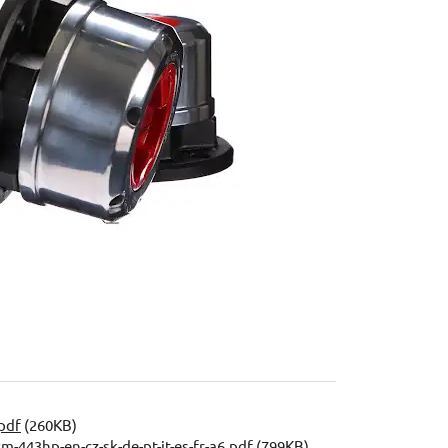
pdf
(260KB)
-443hp-en-cz-sk-de-pt-it-es-fr-a6.pdf
(799KB)