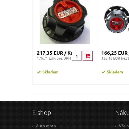
217,35 EUR / Ks
166,25 EUR 
176.71 EUR bez DPH
135.16 EUR bez
Skladem
Skladem
E-shop
Nák
Auto-moto
Vše o