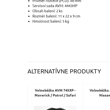
Průměr rozteče (PCD): 88 mm
Servisní sada AVM: 4443HP
Obsah balení: 2 ks
Rozměr balení: 11 x 22 x 9 cm
Hmotnost balení: 5 kg
ALTERNATÍVNE PRODUKTY
Volnoběžka AVM 745XP -
Volnoběžka
Maverick / Patrol / Safari
Nissan