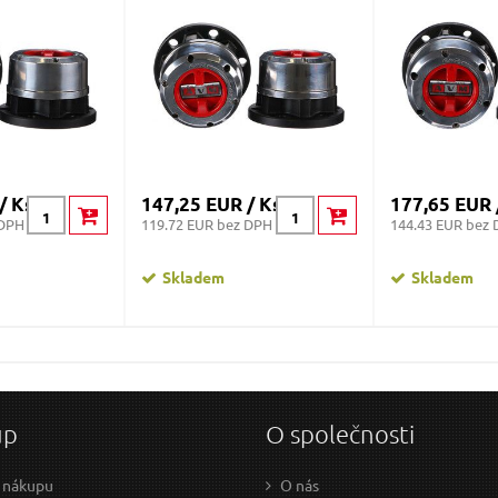
Odeslat dotaz
/ Ks
147,25 EUR / Ks
177,65 EUR 
 DPH
119.72 EUR bez DPH
144.43 EUR bez
Skladem
Skladem
up
O společnosti
 nákupu
O nás