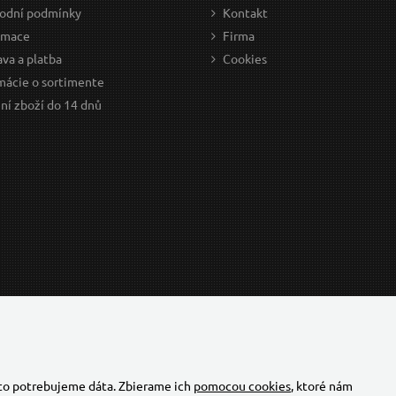
odní podmínky
Kontakt
amace
Firma
va a platba
Cookies
mácie o sortimente
ní zboží do 14 dnů
 to potrebujeme dáta. Zbierame ich
pomocou cookies
, ktoré nám