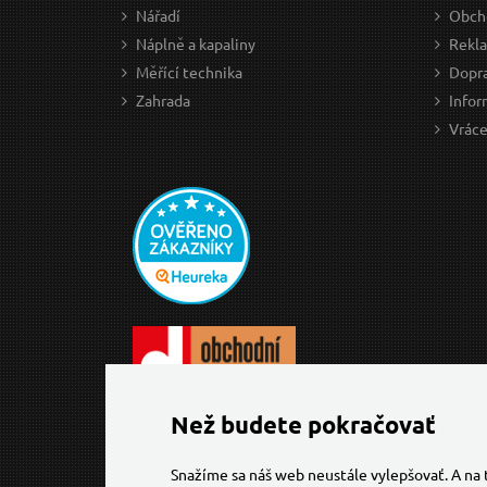
Nářadí
Obch
Náplně a kapaliny
Rekl
Měřící technika
Dopra
Zahrada
Infor
Vráce
Než budete pokračovať
Snažíme sa náš web neustále vylepšovať. A na