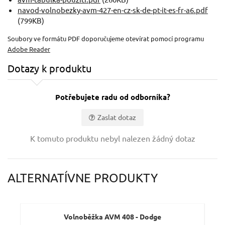
navod-volnobezky-avm-427-en-cz-sk-de-pt-it-es-fr-a6.pdf
(799KB)
Soubory ve formátu PDF doporučujeme otevírat pomocí programu
Adobe Reader
Dotazy k produktu
Potřebujete radu od odborníka?
Zaslat dotaz
Vaše jméno:
K tomuto produktu nebyl nalezen žádný dotaz
Váš e-mail:
ALTERNATÍVNE PRODUKTY
Dotaz:
Volnoběžka AVM 408 - Dodge