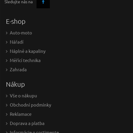
Sledujte nás na
E-shop
Auto-moto
Nářadí
Náplně a kapaliny
Měřící technika
162,45 EUR / Ks
154
Zahrada
132.07 EUR bez DPH
125
Nákup
Skladem
Vše o nákupu
Obchodní podmínky
Volnoběžka AVM 461 - Nissan
Reklamace
Doprava a platba
Informácie o sortimente