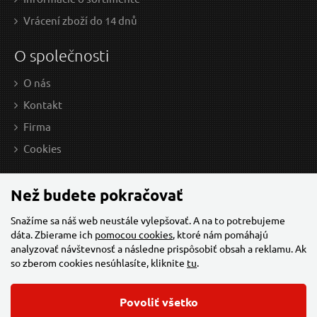
Vrácení zboží do 14 dnů
O společnosti
O nás
Kontakt
Firma
162,45 EUR / Ks
129
Cookies
132.07 EUR bez DPH
105
Skladem
Než budete pokračovať
Snažíme sa náš web neustále vylepšovať. A na to potrebujeme
dáta. Zbierame ich
pomocou cookies
, ktoré nám pomáhajú
Volnoběžka AVM 456 - Toyota
analyzovať návštevnosť a následne prispôsobiť obsah a reklamu. Ak
so zberom cookies nesúhlasíte, kliknite
tu
.
Povoliť všetko