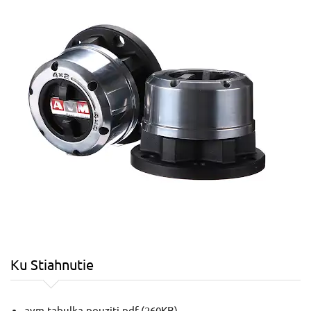
Ku Stiahnutie
avm-tabulka-pouziti.pdf
(260KB)