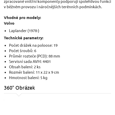
zpracované vnitřní komponenty podporují spolehlivou funkci
v běžném provozu i náročnějších terénních podmínkách.
Vhodné pro modely:
Volvo
Laplander (1978-)
Technické parametry:
Počet drážek na poloose: 19
Počet šroubů: 6
Průměr rozteče (PCD): 88 mm
Servisní sada AVM: 4401
Obsah balení: 2 ks
Rozměr balení: 11 x 22 x 9 cm
Hmotnost balení: 5 kg
360° Obrázek