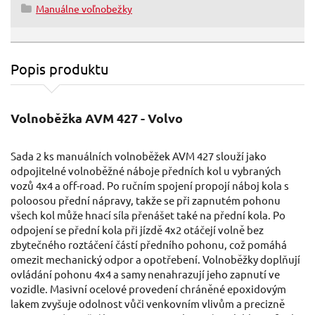
Manuálne voľnobežky
Popis produktu
Volnoběžka AVM 427 - Volvo
Sada 2 ks manuálních volnoběžek AVM 427 slouží jako
odpojitelné volnoběžné náboje předních kol u vybraných
vozů 4x4 a off-road. Po ručním spojení propojí náboj kola s
poloosou přední nápravy, takže se při zapnutém pohonu
všech kol může hnací síla přenášet také na přední kola. Po
odpojení se přední kola při jízdě 4x2 otáčejí volně bez
zbytečného roztáčení částí předního pohonu, což pomáhá
omezit mechanický odpor a opotřebení. Volnoběžky doplňují
ovládání pohonu 4x4 a samy nenahrazují jeho zapnutí ve
vozidle. Masivní ocelové provedení chráněné epoxidovým
lakem zvyšuje odolnost vůči venkovním vlivům a precizně