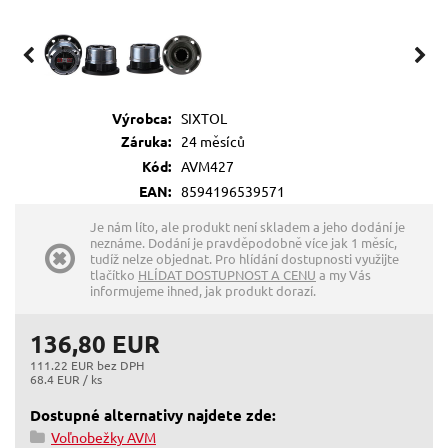
Výrobca:
SIXTOL
Záruka:
24 měsíců
Kód:
AVM427
EAN:
8594196539571
Je nám líto, ale produkt není skladem a jeho dodání je
neznáme. Dodání je pravděpodobně více jak 1 měsíc,
tudíž nelze objednat. Pro hlídání dostupnosti využijte
tlačítko
HLÍDAT DOSTUPNOST A CENU
a my Vás
informujeme ihned, jak produkt dorazí.
136,80 EUR
111.22 EUR bez DPH
68.4 EUR / ks
Dostupné alternativy najdete zde:
Voľnobežky AVM