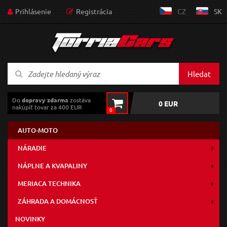
Prihlásenie
Registrácia
CZ
SK
Hledat
Do
dopravy zdarma
zostáva
0 EUR
nakúpiť tovar za 400 EUR
0
AUTO-MOTO
NÁRADIE
NÁPLNE A KVAPALINY
MERIACA TECHNIKA
ZÁHRADA A DOMÁCNOSŤ
NOVINKY