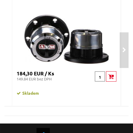
Odeslat dotaz
184,30 EUR / Ks
147
149.84 EUR bez DPH
119
Skladem
Volnoběžka AVM 452 - Nissan