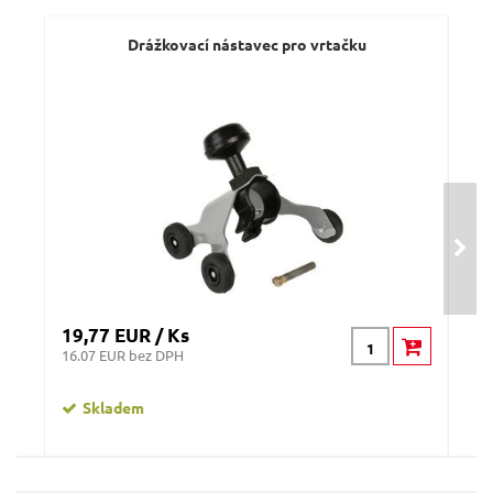
Dotaz:
Drážkovací nástavec pro vrtačku
Odeslat dotaz
19,77 EUR / Ks
39,
16.07 EUR bez DPH
32.
Skladem