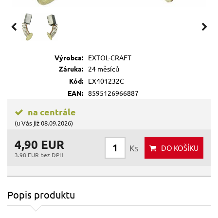
Výrobca:
EXTOL-CRAFT
Záruka:
24 měsíců
Kód:
EX401232C
EAN:
8595126966887
na centrále
(u Vás již 08.09.2026)
4,90 EUR
Ks
DO KOŠÍKU
3.98 EUR bez DPH
Popis produktu