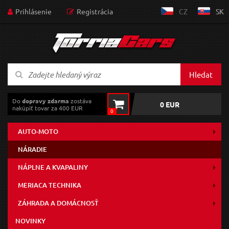
Prihlásenie
Registrácia
CZ
SK
Hledat
Do
dopravy zdarma
zostáva
0 EUR
nakúpiť tovar za 400 EUR
0
AUTO-MOTO
NÁRADIE
NÁPLNE A KVAPALINY
MERIACA TECHNIKA
ZÁHRADA A DOMÁCNOSŤ
NOVINKY