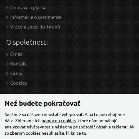
keramiku, O 14mm
Doprava a platba
Informácie o sortimente
Vrácení zboží do 14 dnů
O společnosti
O nás
Kontakt
Firma
2,95 EUR / Ks
4,9
Cookies
2.4 EUR bez DPH
3.98
na centrále
n
Než budete pokračovať
Snažíme sa náš web neustále vylepšovať. A na to potrebujeme
dáta. Zbierame ich
pomocou cookies
, ktoré nám pomáhajú
Nástavec prodlužovací, stopka 1/4"x150mm, Fix-
analyzovať návštevnosť a následne prispôsobiť obsah a reklamu. Ak
Clip
so zberom cookies nesúhlasíte, kliknite
tu
.