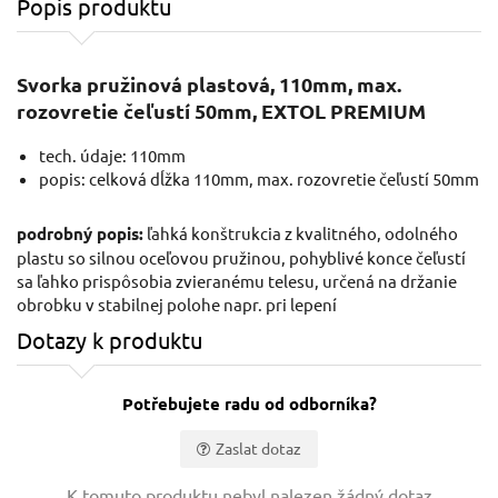
Popis produktu
Svorka pružinová plastová, 110mm, max.
rozovretie čeľustí 50mm, EXTOL PREMIUM
tech. údaje: 110mm
popis: celková dĺžka 110mm, max. rozovretie čeľustí 50mm
podrobný popis:
ľahká konštrukcia z kvalitného, odolného
plastu so silnou oceľovou pružinou, pohyblivé konce čeľustí
sa ľahko prispôsobia zvieranému telesu, určená na držanie
obrobku v stabilnej polohe napr. pri lepení
Dotazy k produktu
Potřebujete radu od odborníka?
Zaslat dotaz
Vaše jméno:
K tomuto produktu nebyl nalezen žádný dotaz