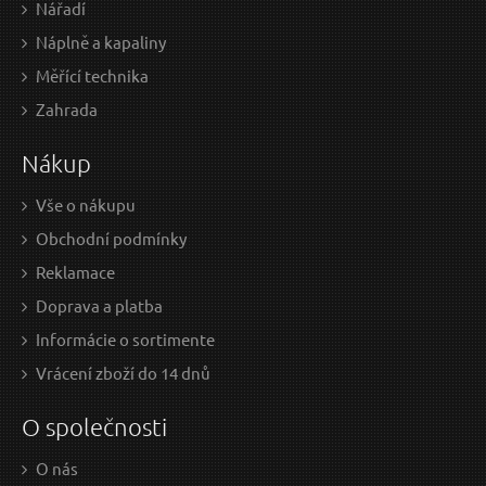
Nářadí
Náplně a kapaliny
Měřící technika
24,50 EUR / Ks
18 
Zahrada
19.92 EUR bez DPH
14.
Nákup
Skladem
Vše o nákupu
Obchodní podmínky
Svěrák na trubky, max. průměr trubek 3"
Reklamace
Doprava a platba
Informácie o sortimente
Vrácení zboží do 14 dnů
O společnosti
O nás