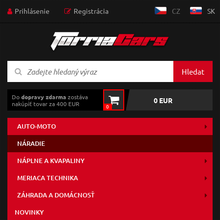
Prihlásenie
Registrácia
CZ
SK
Hledat
Do
dopravy zdarma
zostáva
0 EUR
nakúpiť tovar za 400 EUR
0
AUTO-MOTO
NÁRADIE
NÁPLNE A KVAPALINY
MERIACA TECHNIKA
ZÁHRADA A DOMÁCNOSŤ
NOVINKY