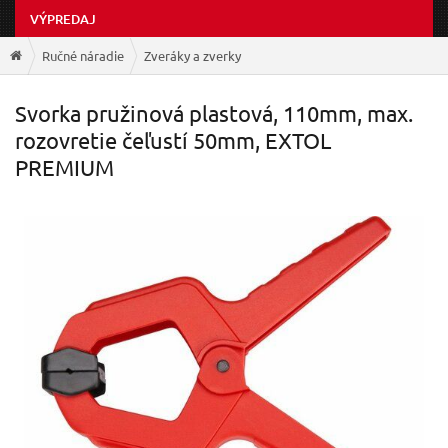
VÝPREDAJ
Ručné náradie
Zveráky a zverky
Svorka pružinová plastová, 110mm, max.
rozovretie čeľustí 50mm, EXTOL
PREMIUM