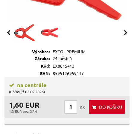
Výrobca:
EXTOL-PREMIUM
Záruka:
24 měsíců
Kód:
EX8815413
EAN:
8595126959117
na centrále
(u Vás již 02.09.2026)
1,60 EUR
Ks
DO KOŠÍKU
1.3 EUR bez DPH