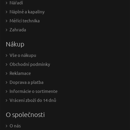
Nářadí
Náplně a kapaliny
Měřící technika
0,55 EUR / Ks
0,4
Zahrada
0.45 EUR bez DPH
0.37
Nákup
Skladem
Vše o nákupu
Obchodní podmínky
Plátno brusné nekonečný pás, 75x533mm, P60
P
Reklamace
Doprava a platba
Informácie o sortimente
Vrácení zboží do 14 dnů
O společnosti
O nás