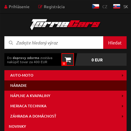
Prihlásenie
Registrácia
CZ
SK
Hledat
Do
dopravy zdarma
zostáva
0 EUR
nakúpiť tovar za 400 EUR
0
AUTO-MOTO
NÁRADIE
NÁPLNE A KVAPALINY
MERIACA TECHNIKA
ZÁHRADA A DOMÁCNOSŤ
NOVINKY