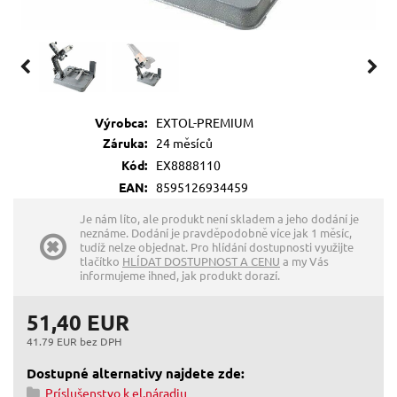
Výrobca:
EXTOL-PREMIUM
Záruka:
24 měsíců
Kód:
EX8888110
EAN:
8595126934459
Je nám líto, ale produkt není skladem a jeho dodání je
neznáme. Dodání je pravděpodobně více jak 1 měsíc,
tudíž nelze objednat. Pro hlídání dostupnosti využijte
tlačítko
HLÍDAT DOSTUPNOST A CENU
a my Vás
informujeme ihned, jak produkt dorazí.
51,40 EUR
41.79 EUR bez DPH
Dostupné alternativy najdete zde:
Príslušenstvo k el.náradiu