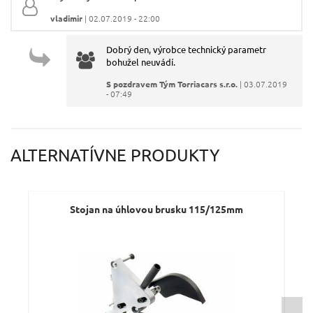
vladimir
| 02.07.2019 - 22:00
Váš e-mail:
Dobrý den, výrobce technický parametr
bohužel neuvádí.
Dotaz:
S pozdravem Tým Torriacars s.r.o.
| 03.07.2019
- 07:49
ALTERNATÍVNE PRODUKTY
Odeslat dotaz
Stojan na úhlovou brusku 115/125mm
P