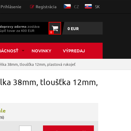
Prihlásenie
Registrácia
CZ
SK
dopravy zdarma
zostáva
0 EUR
úpiť tovar za 400 EUR
0
MÁCNOSŤ
NOVINKY
VÝPREDAJ
élka 38mm, tloušťka 12mm, plastová rukojeť
élka 38mm, tloušťka 12mm,
ále
26)