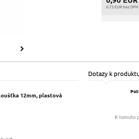
0.73 EUR bez DPH
Dotazy k produkt
Pot
tloušťka 12mm, plastová
Vaše jméno:
K tomuto p
Váš e-mail: