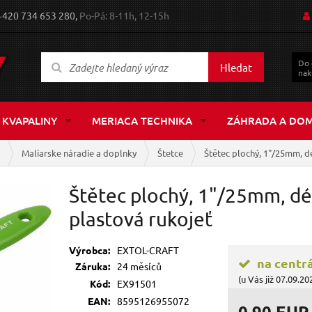
+420 734 653 280,
Po-Pá: 8-11h, 12-15h
Do
Hledat
nak
 KVAPALINY
MERIACA TECHNIKA
ZÁHRADA A DO
a
Maliarske náradie a doplnky
Štetce
Štětec plochý, 1"/25mm, d
Štětec plochý, 1"/25mm, d
plastová rukojeť
Výrobca:
EXTOL-CRAFT
na centr
Záruka:
24 měsíců
(u Vás již 07.09.20
Kód:
EX91501
EAN:
8595126955072
0,90 EUR