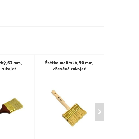
chý, 63 mm,
Štětka malířská, 90 mm,
Štětec plo
 rukojeť
dřevěná rukojeť
dřevěná