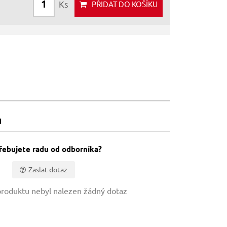
Ks
PŘIDAT
DO KOŠÍKU
u
řebujete radu od odborníka?
Zaslat dotaz
roduktu nebyl nalezen žádný dotaz