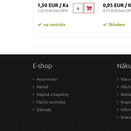
1,50 EUR / Ks
0,95 EUR / 
1.22 EUR bez DPH
0.77 EUR bez D
na centrále
Skladem
E-shop
Nák
Auto-moto
Vše o
Nářadí
Obch
Náplně a kapaliny
Rekl
Měřící technika
Dopra
Zahrada
Infor
Vráce