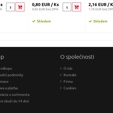
Ks
0,80 EUR / Ks
2,16 EUR / 
PH
0.65 EUR bez DPH
1.76 EUR bez D
Skladem
Skladem
up
O společnosti
 nákupu
O nás
odní podmínky
Kontakt
amace
Firma
va a platba
Cookies
mácie o sortimente
ní zboží do 14 dnů