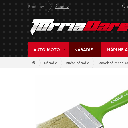
Prodejny
Žandov
AUTO-MOTO
NÁRADIE
NÁPLNE A
Náradie
Ručné náradie
Stavebná technik