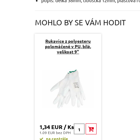
popis: délka 38mm, tloušťka 12mm, plastová r
MOHLO BY SE VÁM HODIT
Rukavice z polyesteru
polomáčené v PU, bílé,
velikost 9"
1,34 EUR / Ks
1.09 EUR bez DPH
na centrále