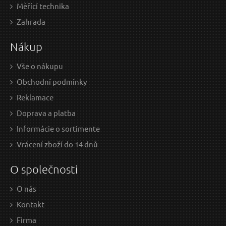
Měřící technika
12,99 EUR / Ks
7,7
Zahrada
10.56 EUR bez DPH
6.26
Nákup
Skladem
Vše o nákupu
Obchodní podmínky
Stahovák kulových čepů, 21mm
St
Reklamace
Doprava a platba
O
DPORÚČAME
Informácie o sortimente
Vrácení zboží do 14 dnů
O společnosti
O nás
Kontakt
Firma