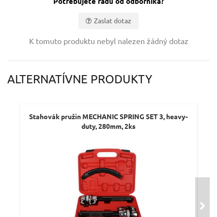
Potřebujete radu od odborníka?
Zaslat dotaz
Vaše jméno:
K tomuto produktu nebyl nalezen žádný dotaz
Váš e-mail:
ALTERNATÍVNE PRODUKTY
Dotaz:
Stahovák pružin MECHANIC SPRING SET 3, heavy-
S
duty, 280mm, 2ks
O
D
Odeslat dotaz