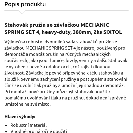
Popis produktu
Stahovák pružin se závlačkou MECHANIC
SPRING SET 4, heavy-duty, 380mm, 2ks SIXTOL
Výjimečná robustní dvoudílná sada stahováků pružin se
závlačkou MECHANIC SPRING SET 4 je nástroj používaný pro
demontáž a montáž pružin na různých mechanických
součástech, jako jsou tlumiče, brzdy, ventily a další. Stahovák
je vyroben z pevné a odolné oceli, což zajistí dlouhou
životnost. Závlačka je pevně připevněna k tělu stahováku a
slouží k pevnému zachycení pružiny a postupnému stahování,
čímž se uvolní tlak pružiny a umožní její snadnou demontáž.
Při montáži nové pružiny může být stahovák použit k
pomalému uvolňování tlaku na pružinu, dokud není správně
umístěna na své místo.
Hlavní výhody:
Robustní materiál
Vhodné pro náročné použití