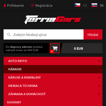
Prihlásenie
Registrácia
CZ
SK
Hledat
Do
dopravy zdarma
zostáva
0 EUR
nakúpiť tovar za 400 EUR
0
AUTO-MOTO
NÁRADIE
NÁPLNE A KVAPALINY
MERIACA TECHNIKA
ZÁHRADA A DOMÁCNOSŤ
NOVINKY