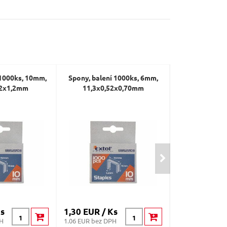
 1000ks, 10mm,
Spony, balení 1000ks, 6mm,
Spony, balení
52x1,2mm
11,3x0,52x0,70mm
11,3x0,5
Ks
1,30 EUR / Ks
1,70 EUR / K
PH
1.06 EUR bez DPH
1.38 EUR bez DP