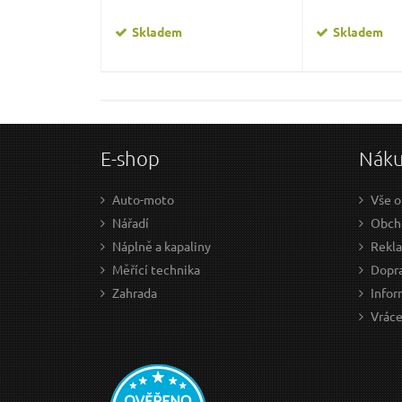
Skladem
Skladem
E-shop
Nák
Auto-moto
Vše o
Nářadí
Obch
Náplně a kapaliny
Rekl
Měřící technika
Dopra
Zahrada
Infor
Vráce