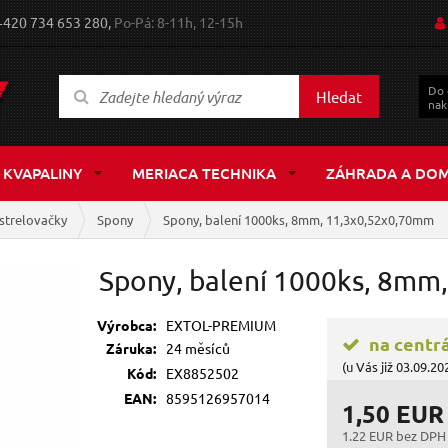
+420 734 653 280,
Po-Pá: 8-11h, 12-15h
Do
Hledat
nak
 KVAPALINY
MERIACA TECHNIKA
ZÁHRADA A DO
strelovačky
Spony
Spony, balení 1000ks, 8mm, 11,3x0,52x0,70mm
Spony, balení 1000ks, 8mm
Výrobca:
EXTOL-PREMIUM
na centr
Záruka:
24 měsíců
(u Vás již 03.09.20
Kód:
EX8852502
EAN:
8595126957014
1,50 EUR
1.22 EUR bez DPH