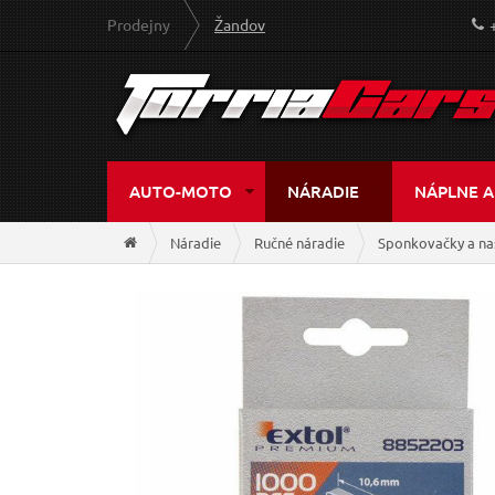
Prodejny
Žandov
AUTO-MOTO
NÁRADIE
NÁPLNE A
Náradie
Ručné náradie
Sponkovačky a na