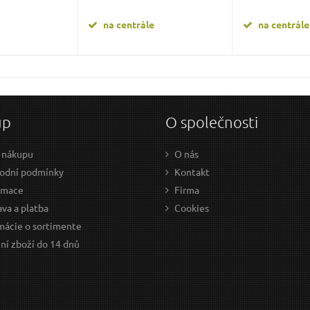
na centrále
na centrále
up
O společnosti
 nákupu
O nás
odní podmínky
Kontakt
amace
Firma
va a platba
Cookies
mácie o sortimente
ní zboží do 14 dnů