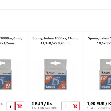
Dotaz:
í 1000ks, 6mm,
Spony, balení 1000ks, 14mm,
Spony, balení
52x1,2mm
11,3x0,52x0,70mm
10,6x0,
Odeslat dotaz
Ks
2 EUR / Ks
1,90 EUR / 
H
1.63 EUR bez DPH
1.54 EUR bez D