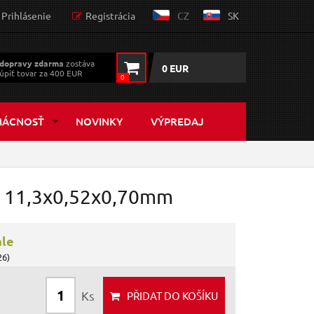
Prihlásenie
Registrácia
CZ
SK
dopravy zdarma
zostáva
0 EUR
úpiť tovar za 400 EUR
0
MÁCNOSŤ
NOVINKY
VÝPREDAJ
, 11,3x0,52x0,70mm
ále
26)
Ks
PŘIDAT
DO KOŠÍKU