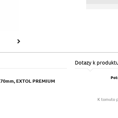
Dotazy k produkt
Pot
2x0,70mm, EXTOL PREMIUM
Vaše jméno:
K tomuto p
Váš e-mail: