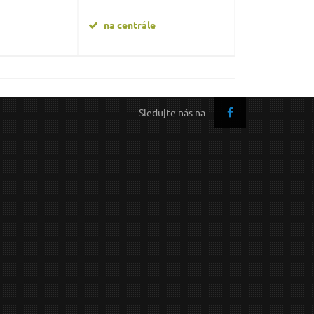
na centrále
na centrále
Sledujte nás na