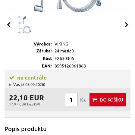
Výrobca:
VIKING
Záruka:
24 měsíců
Kód:
EX630305
EAN:
8595126961868
na centrále
(u Vás již 08.09.2026)
22,10 EUR
Ks
DO KOŠÍKU
17.97 EUR bez DPH
Popis produktu