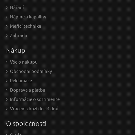
Nářadí
Náplně a kapaliny
Měřící technika
3,40 EUR / Ks
Zahrada
2.76 EUR bez DPH
Nákup
na centrále
Vše o nákupu
Obchodní podmínky
Reklamace
Doprava a platba
Informácie o sortimente
Vrácení zboží do 14 dnů
O společnosti
O nás