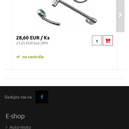
28,60 EUR / Ks
9,4
23.25 EUR bez DPH
7.64
na centrále
n
Držiak na stenu na sprchovú hlavicu, BALLETTO
Sledujte nás na
E-shop
Auto-moto