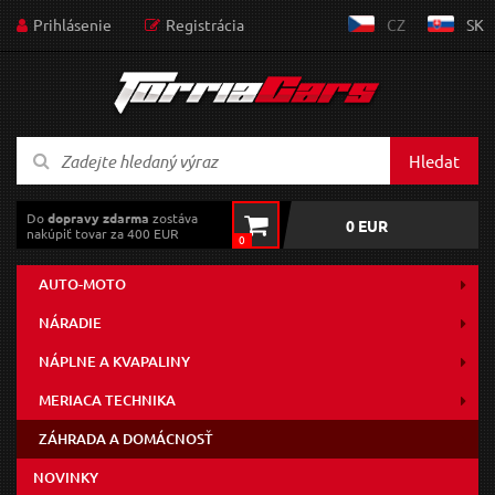
Prihlásenie
Registrácia
CZ
SK
Hledat
Do
dopravy zdarma
zostáva
0 EUR
nakúpiť tovar za 400 EUR
0
AUTO-MOTO
NÁRADIE
NÁPLNE A KVAPALINY
MERIACA TECHNIKA
ZÁHRADA A DOMÁCNOSŤ
NOVINKY