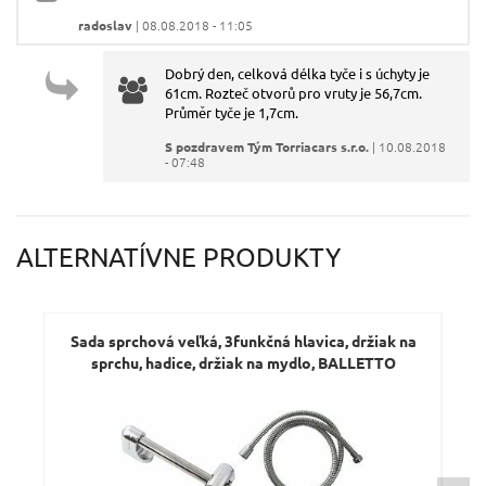
Váš e-mail:
radoslav
| 08.08.2018 - 11:05
Dobrý den, celková délka tyče i s úchyty je
Dotaz:
61cm. Rozteč otvorů pro vruty je 56,7cm.
Průměr tyče je 1,7cm.
S pozdravem Tým Torriacars s.r.o.
| 10.08.2018
- 07:48
Odeslat dotaz
ALTERNATÍVNE PRODUKTY
Sada sprchová veľká, 3funkčná hlavica, držiak na
S
sprchu, hadice, držiak na mydlo, BALLETTO