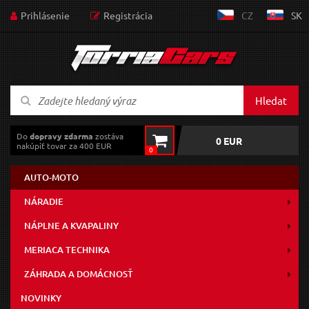
Prihlásenie
Registrácia
CZ
SK
Hledat
Do
dopravy zdarma
zostáva
0 EUR
nakúpiť tovar za 400 EUR
0
AUTO-MOTO
NÁRADIE
NÁPLNE A KVAPALINY
MERIACA TECHNIKA
ZÁHRADA A DOMÁCNOSŤ
NOVINKY