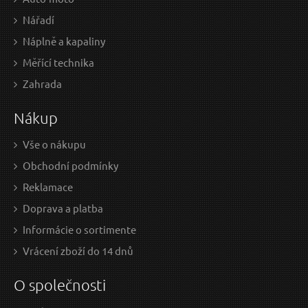
Nářadí
Náplně a kapaliny
Měřící technika
39,86 EUR / Ks
43,
Zahrada
32.41 EUR bez DPH
35.
Nákup
Skladem
Vše o nákupu
Obchodní podmínky
Aretační přípravky 1.8 / 2.0 Peugeot, Citroen
Reklamace
Doprava a platba
Informácie o sortimente
Vrácení zboží do 14 dnů
O společnosti