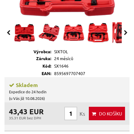
Výrobca:
SIXTOL
Záruka:
24 měsíců
Kód:
SX1646
EAN:
8595697707407
Skladem
Expedice do 24 hodin
(u Vás již 10.08.2026)
43,43 EUR
Ks
DO KOŠÍKU
35.31 EUR bez DPH