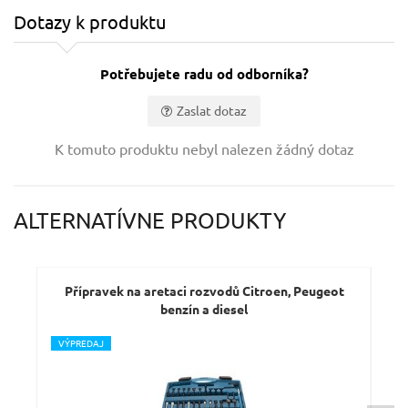
Dotazy k produktu
Potřebujete radu od odborníka?
Zaslat dotaz
Vaše jméno:
K tomuto produktu nebyl nalezen žádný dotaz
Váš e-mail:
ALTERNATÍVNE PRODUKTY
Dotaz:
Přípravek na aretaci rozvodů Citroen, Peugeot
Př
benzín a diesel
V
ÝPREDAJ
Odeslat dotaz