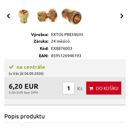
Výrobca:
EXTOL-PREMIUM
Záruka:
24 měsíců
Kód:
EX8876003
EAN:
8595126946193
na centrále
(u Vás již 04.09.2026)
6,20 EUR
Ks
DO KOŠÍKU
5.04 EUR bez DPH
Popis produktu