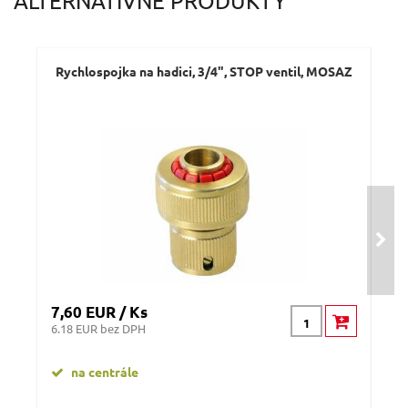
ALTERNATÍVNE PRODUKTY
Dotaz:
Rychlospojka na hadici, 3/4", STOP ventil, MOSAZ
Odeslat dotaz
7,60 EUR / Ks
0,3
6.18 EUR bez DPH
0.24
na centrále