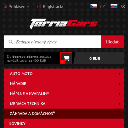
Prihlásenie
Registrácia
CZ
SK
Hledat
Do
dopravy zdarma
zostáva
0 EUR
nakúpiť tovar za 400 EUR
0
AUTO-MOTO
NÁRADIE
NÁPLNE A KVAPALINY
MERIACA TECHNIKA
ZÁHRADA A DOMÁCNOSŤ
NOVINKY