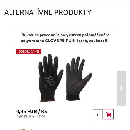
Váš e-mail:
ALTERNATÍVNE PRODUKTY
Dotaz:
Rukavice pracovní z polyesteru polomáčené v
R
polyuretanu GLOVE PE-PU 9, černé, velikost 9"
po
O
DPORÚČAME
O
D
Odeslat dotaz
0,85 EUR / Ks
0,8
0.69 EUR bez DPH
0.69