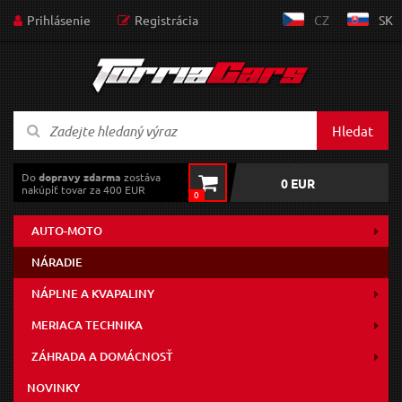
Prihlásenie
Registrácia
CZ
SK
Hledat
Do
dopravy zdarma
zostáva
0 EUR
nakúpiť tovar za 400 EUR
0
AUTO-MOTO
NÁRADIE
NÁPLNE A KVAPALINY
MERIACA TECHNIKA
ZÁHRADA A DOMÁCNOSŤ
NOVINKY