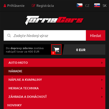
Prihlásenie
Registrácia
CZ
SK
Hledat
Do
dopravy zdarma
zostáva
0 EUR
nakúpiť tovar za 400 EUR
0
AUTO-MOTO
NÁRADIE
NÁPLNE A KVAPALINY
MERIACA TECHNIKA
ZÁHRADA A DOMÁCNOSŤ
NOVINKY