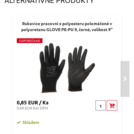
ALTERNATÍVNE PRODUKTY
Dotaz:
Rukavice pracovní z polyesteru polomáčené v
R
polyuretanu GLOVE PE-PU 9, černé, velikost 9"
po
O
DPORÚČAME
O
D
Odeslat dotaz
0,85 EUR / Ks
0,8
0.69 EUR bez DPH
0.69
Skladem