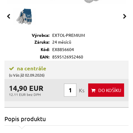
Výrobca:
EXTOL-PREMIUM
Záruka:
24 měsíců
Kód:
EX8856604
EAN:
8595126952460
na centrále
(u Vás již 02.09.2026)
14,90 EUR
Ks
DO KOŠÍKU
12.11 EUR bez DPH
Popis produktu