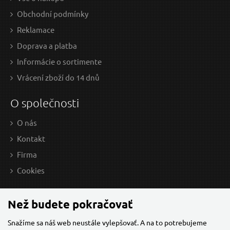
Obchodní podmínky
Rukavice bavlněné polomáčené v LATEXU, velikost
Reklamace
9"
Doprava a platba
Informácie o sortimente
Vrácení zboží do 14 dnů
O společnosti
O nás
Kontakt
Firma
1,04 EUR / Ks
0,9
Cookies
0.85 EUR bez DPH
0.73
Skladem
Než budete pokračovať
Snažíme sa náš web neustále vylepšovať. A na to potrebujeme