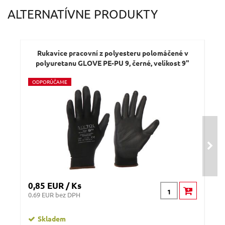
Váš e-mail:
ALTERNATÍVNE PRODUKTY
Dotaz:
Rukavice pracovní z polyesteru polomáčené v
R
polyuretanu GLOVE PE-PU 9, černé, velikost 9"
po
O
DPORÚČAME
O
D
Odeslat dotaz
0,85 EUR / Ks
0,8
0.69 EUR bez DPH
0.69
Skladem