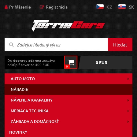
Prihlásenie
Registrácia
CZ
SK
Hledat
Do
dopravy zdarma
zostáva
0 EUR
nakúpiť tovar za 400 EUR
0
AUTO-MOTO
NÁRADIE
NÁPLNE A KVAPALINY
MERIACA TECHNIKA
ZÁHRADA A DOMÁCNOSŤ
NOVINKY