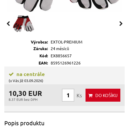
Výrobca:
EXTOL-PREMIUM
Záruka:
24 měsíců
Kód:
EX8856657
EAN:
8595126961226
na centrále
(u Vás již 03.09.2026)
10,30 EUR
Ks
DO KOŠÍKU
8.37 EUR bez DPH
Popis produktu