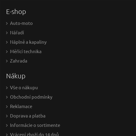
E-shop
Auto-moto
Nářadí
Náplně a kapaliny
Měřící technika
25,14 EUR / Ks
7,9
Zahrada
20.44 EUR bez DPH
6.45
Nákup
Skladem
Vše o nákupu
Obchodní podmínky
Přísavka dvoudílná hilníková, průměr 115 mm -
P
Reklamace
poškozený obal
Doprava a platba
Informácie o sortimente
Vrácení zboží do 14 dnů