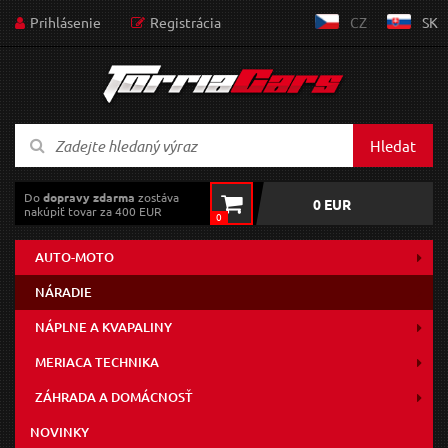
Prihlásenie
Registrácia
CZ
SK
Hledat
Do
dopravy zdarma
zostáva
0 EUR
nakúpiť tovar za 400 EUR
0
AUTO-MOTO
NÁRADIE
NÁPLNE A KVAPALINY
MERIACA TECHNIKA
ZÁHRADA A DOMÁCNOSŤ
NOVINKY