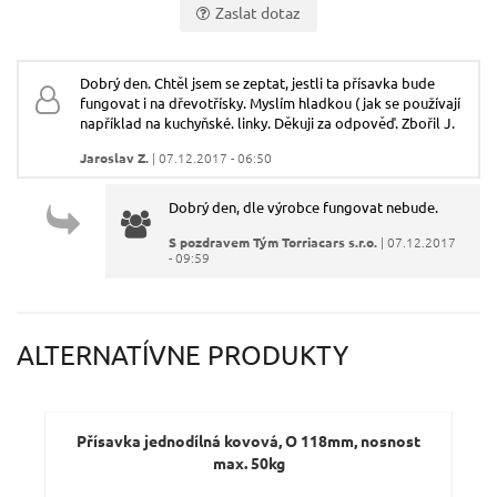
Zaslat dotaz
Vaše jméno:
Dobrý den. Chtěl jsem se zeptat, jestli ta přísavka bude
fungovat i na dřevotřísky. Myslím hladkou ( jak se používají
Váš e-mail:
například na kuchyňské. linky. Děkuji za odpověď. Zbořil J.
Jaroslav Z.
| 07.12.2017 - 06:50
Dotaz:
Dobrý den, dle výrobce fungovat nebude.
S pozdravem Tým Torriacars s.r.o.
| 07.12.2017
- 09:59
ALTERNATÍVNE PRODUKTY
Odeslat dotaz
Přísavka jednodílná kovová, O 118mm, nosnost
max. 50kg