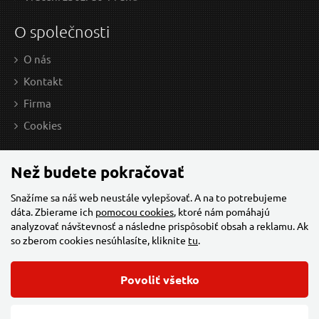
O společnosti
O nás
Kontakt
Firma
14,62 EUR / Ks
11,
Cookies
11.89 EUR bez DPH
9.46
Skladem
Než budete pokračovať
Snažíme sa náš web neustále vylepšovať. A na to potrebujeme
dáta. Zbierame ich
pomocou cookies
, ktoré nám pomáhajú
Přísavka na sklo, O 118mm, konstrukce z ABS
analyzovať návštevnosť a následne prispôsobiť obsah a reklamu. Ak
plastu, ABS
so zberom cookies nesúhlasíte, kliknite
tu
.
Povoliť všetko
© 2026 Všechna práva vyhrazena,
Torriacars, s.r.o.
Feo.cz