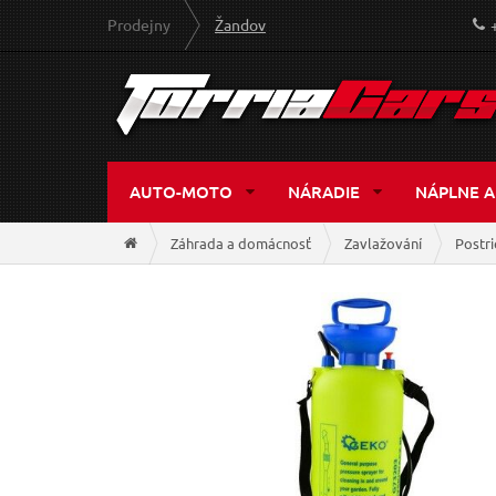
Prodejny
Žandov
AUTO-MOTO
NÁRADIE
NÁPLNE A
Záhrada a domácnosť
Zavlažování
Postri