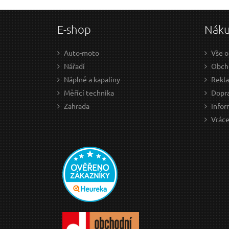
E-shop
Nák
Auto-moto
Vše o
Nářadí
Obch
Náplně a kapaliny
Rekl
Měřící technika
Dopra
Zahrada
Infor
Vráce