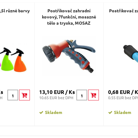
,5l různé barvy
Postřikovač zahradní
Postřikovač z
kovový, 7funkční, mosazné
tělo a tryska, MOSAZ
Ks
13,10 EUR / Ks
0,68 EUR / 
PH
10.65 EUR bez DPH
0.55 EUR bez D
Skladem
Skladem