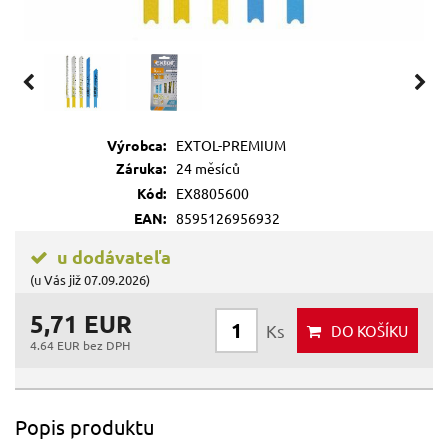
Výrobca:
EXTOL-PREMIUM
Záruka:
24 měsíců
Kód:
EX8805600
EAN:
8595126956932
u dodávateľa
(u Vás již 07.09.2026)
5,71 EUR
Ks
DO KOŠÍKU
4.64 EUR bez DPH
Popis produktu