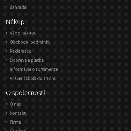
1,90 EUR / Ks
6,3
Zahrada
1.54 EUR bez DPH
5.12
Nákup
na centrále
Vše o nákupu
Obchodní podmínky
Listy do priamočiarej píly 5ks, 75x2,5mm, úchyt
Pil
Reklamace
UNIVERSAL, HCS, EXTOL PREMIUM
Doprava a platba
V
Ý
Informácie o sortimente
A
K
Vrácení zboží do 14 dnů
O společnosti
O nás
Kontakt
Firma
5,16 EUR / Ks
36,
Cookies
4.2 EUR bez DPH
29.