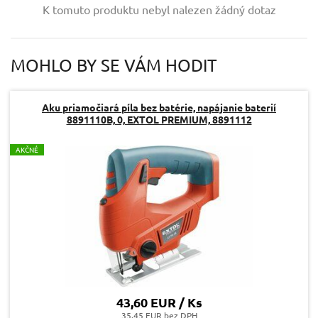
K tomuto produktu nebyl nalezen žádný dotaz
Váš e-mail:
MOHLO BY SE VÁM HODIT
Dotaz:
Aku priamočiará píla bez batérie, napájanie baterií
8891110B, 0, EXTOL PREMIUM, 8891112
A
KČNÉ
Odeslat dotaz
43,60 EUR / Ks
35.45 EUR bez DPH