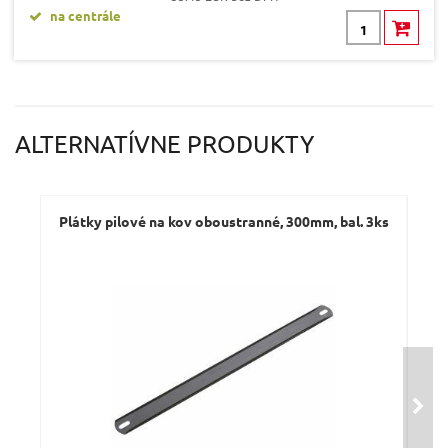
na centrále
ALTERNATÍVNE PRODUKTY
Plátky pilové na kov oboustranné, 300mm, bal. 3ks
P