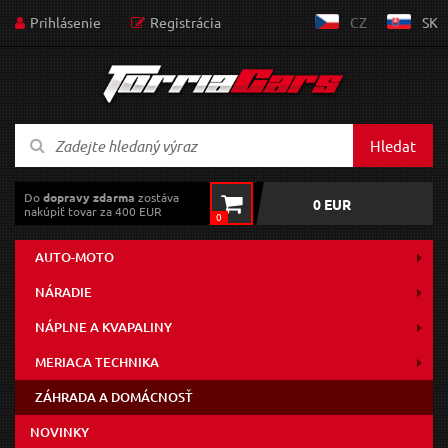
Prihlásenie
Registrácia
CZ
SK
Hledat
Do
dopravy zdarma
zostáva
0 EUR
nakúpiť tovar za 400 EUR
0
AUTO-MOTO
NÁRADIE
NÁPLNE A KVAPALINY
MERIACA TECHNIKA
ZÁHRADA A DOMÁCNOSŤ
NOVINKY