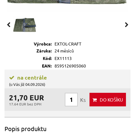
Výrobca:
EXTOL-CRAFT
Záruka:
24 měsíců
Kód:
EX11113
EAN:
8595126905060
na centrále
(u Vás již 04.09.2026)
21,70 EUR
Ks
DO KOŠÍKU
17.64 EUR bez DPH
Popis produktu