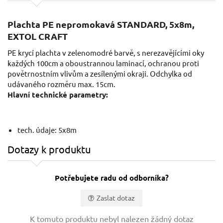
Plachta PE nepromokavá STANDARD, 5x8m,
EXTOL CRAFT
PE krycí plachta v zelenomodré barvě, s nerezavějícími oky
každých 100cm a oboustrannou laminací, ochranou proti
povětrnostním vlivům a zesílenými okraji. Odchylka od
udávaného rozměru max. 15cm.
Hlavní technické parametry:
tech. údaje: 5x8m
Dotazy k produktu
Potřebujete radu od odborníka?
Zaslat dotaz
Vaše jméno:
K tomuto produktu nebyl nalezen žádný dotaz