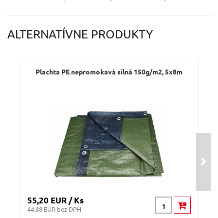
Váš e-mail:
ALTERNATÍVNE PRODUKTY
Dotaz:
Plachta PE nepromokavá silná 150g/m2, 5x8m
Pl
O
D
Odeslat dotaz
55,20 EUR / Ks
4,0
44.88 EUR bez DPH
3.33