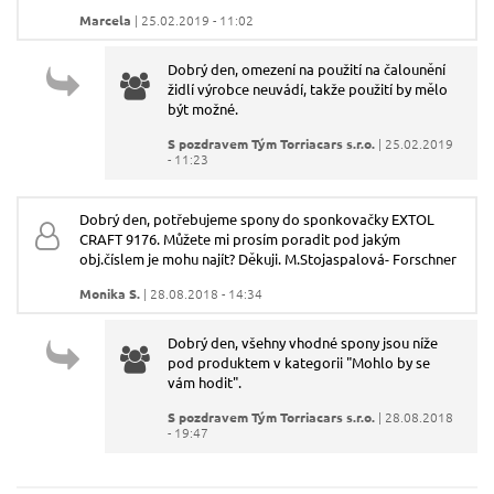
Váš e-mail:
Marcela
| 25.02.2019 - 11:02
Dobrý den, omezení na použití na čalounění
Dotaz:
židlí výrobce neuvádí, takže použití by mělo
být možné.
S pozdravem Tým Torriacars s.r.o.
| 25.02.2019
- 11:23
Dobrý den, potřebujeme spony do sponkovačky EXTOL
CRAFT 9176. Můžete mi prosím poradit pod jakým
Odeslat dotaz
obj.číslem je mohu najít? Děkuji. M.Stojaspalová- Forschner
Monika S.
| 28.08.2018 - 14:34
Dobrý den, všehny vhodné spony jsou níže
pod produktem v kategorii "Mohlo by se
vám hodit".
S pozdravem Tým Torriacars s.r.o.
| 28.08.2018
- 19:47