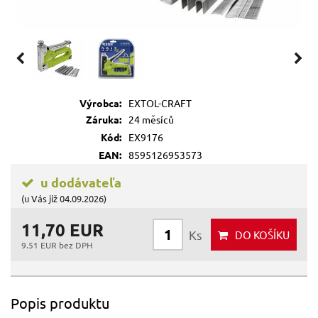
Výrobca:
EXTOL-CRAFT
Záruka:
24 měsíců
Kód:
EX9176
EAN:
8595126953573
u dodávateľa
(u Vás již 04.09.2026)
11,70 EUR
Ks
DO KOŠÍKU
9.51 EUR bez DPH
Popis produktu