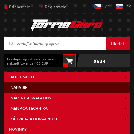
Prihlásenie
Registrácia
CZ
SK
Hledat
Do
dopravy zdarma
zostáva
0 EUR
nakúpiť tovar za 400 EUR
0
AUTO-MOTO
NÁRADIE
NÁPLNE A KVAPALINY
MERIACA TECHNIKA
ZÁHRADA A DOMÁCNOSŤ
NOVINKY