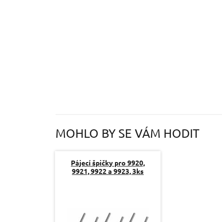
MOHLO BY SE VÁM HODIT
Pájecí špičky pro 9920,
9921, 9922 a 9923, 3ks