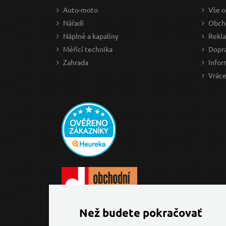
Auto-moto
Vše o
Nářadí
Obch
Náplně a kapaliny
Rekl
Měřící technika
Dopra
Zahrada
Infor
Vráce
Než budete pokračovať