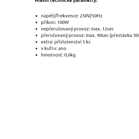
Hlavní technické parametry:
napětí/frekvence: 230V/50Hz
příkon: 100W
nepřerušovaný provoz: max. 12sec
přerušovaný provoz: max. 48sec (přestávka 30
extra: příslušenství 5 ks
v kufru: ano
hmotnost: 0,6kg