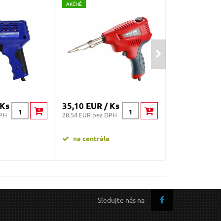
A
KČNÉ
 Ks
35,10 EUR / Ks
9,40 EUR / K
DPH
28.54 EUR bez DPH
7.64 EUR bez DP
na centrále
na centrále
Sledujte nás na