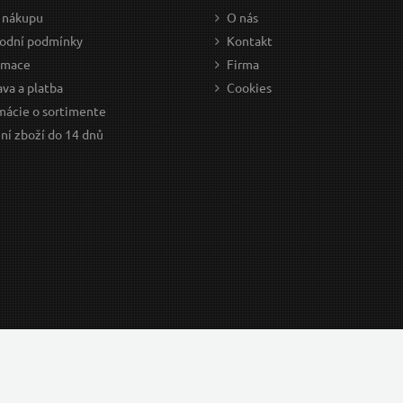
 nákupu
O nás
odní podmínky
Kontakt
amace
Firma
va a platba
Cookies
mácie o sortimente
ní zboží do 14 dnů