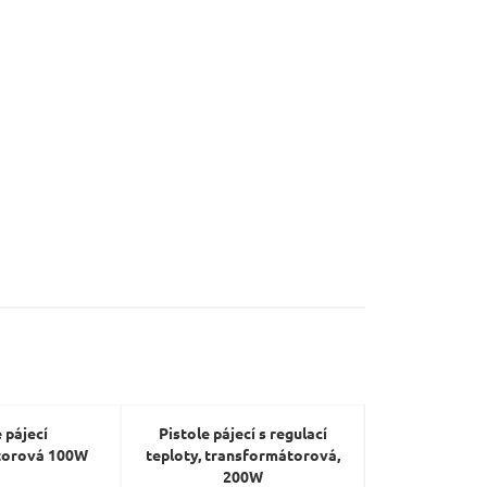
 pájecí
Pistole pájecí s regulací
Spájkovačka 
torová 100W
teploty, transformátorová,
EXTOL
200W