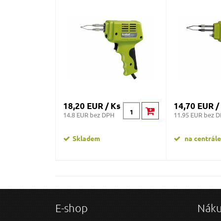
18,20 EUR / Ks
14,70 EUR /
14.8 EUR bez DPH
11.95 EUR bez 
Skladem
na centrále
E-shop
Nák