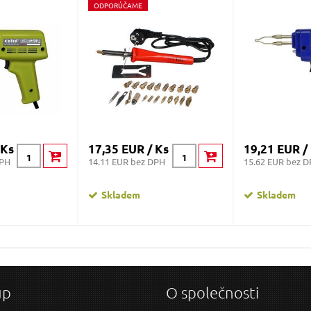
O
DPORÚČAME
 Ks
17,35 EUR / Ks
19,21 EUR /
DPH
14.11 EUR bez DPH
15.62 EUR bez 
Skladem
Skladem
up
O společnosti