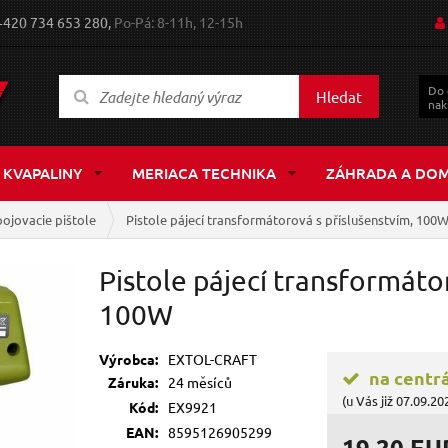
+420 734 653 280,
Po-Pá: 8-11h, 12-15h
Do
Hledat
nak
 KVAPALINY
MERIACA TECHNIKA
ZÁHRADA A DO
ojovacie pištole
Pistole pájecí transformátorová s příslušenstvím, 100
Pistole pájecí transformáto
100W
Výrobca:
EXTOL-CRAFT
na centr
Záruka:
24 měsíců
(u Vás již 07.09.20
Kód:
EX9921
EAN:
8595126905299
19,20 EU