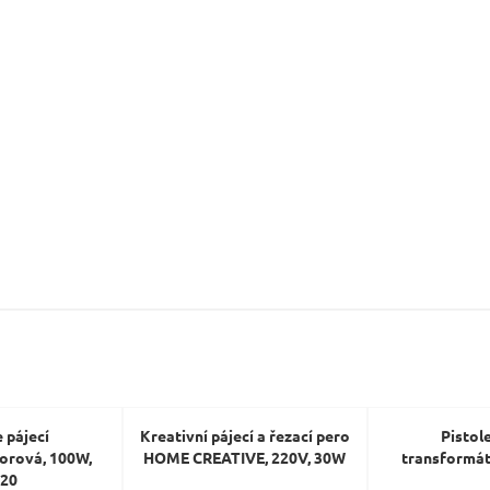
Odeslat dotaz
e pájecí
Kreativní pájecí a řezací pero
Pistole
orová, 100W,
HOME CREATIVE, 220V, 30W
transformá
920