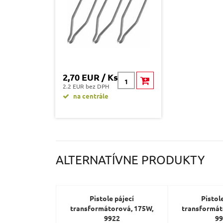
2,70 EUR / Ks
2.2 EUR bez DPH
na centrále
ALTERNATÍVNE PRODUKTY
Pistole pájecí
Pistol
transformátorová, 175W,
transformát
9922
9