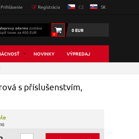
Prihlásenie
Registrácia
CZ
SK
dopravy zdarma
zostáva
0 EUR
úpiť tovar za 400 EUR
0
MÁCNOSŤ
NOVINKY
VÝPREDAJ
W
rová s příslušenstvím,
ále
26)
R