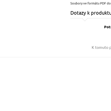
Soubory ve formátu PDF d
Dotazy k produkt
Pot
Vaše jméno:
K tomuto p
Váš e-mail:
Dotaz: