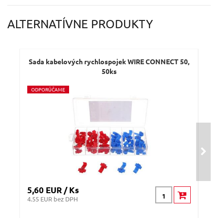
Váš e-mail:
ALTERNATÍVNE PRODUKTY
Dotaz:
Sada kabelových rychlospojek WIRE CONNECT 50,
50ks
O
DPORÚČAME
O
D
Odeslat dotaz
5,60 EUR / Ks
8,6
4.55 EUR bez DPH
7.03