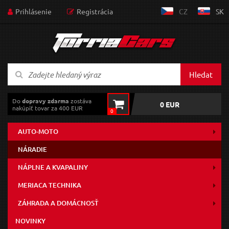
Prihlásenie
Registrácia
CZ
SK
Hledat
Do
dopravy zdarma
zostáva
0 EUR
nakúpiť tovar za 400 EUR
0
AUTO-MOTO
NÁRADIE
NÁPLNE A KVAPALINY
MERIACA TECHNIKA
ZÁHRADA A DOMÁCNOSŤ
NOVINKY