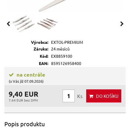
Výrobca:
EXTOL-PREMIUM
Záruka:
24 měsíců
Kód:
EX8859100
EAN:
8595126958400
na centrále
(u Vás již 07.09.2026)
9,40 EUR
Ks
DO KOŠÍKU
7.64 EUR bez DPH
Popis produktu