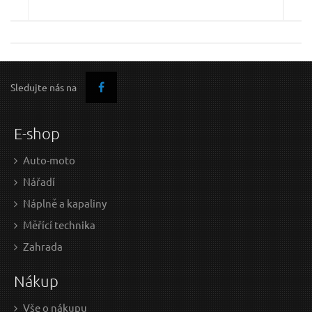
Sledujte nás na
E-shop
Auto-moto
Nářadí
Náplně a kapaliny
Měřící technika
Zahrada
Nákup
Vše o nákupu