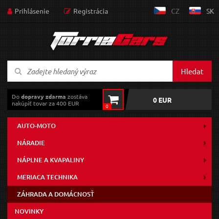
Prihlásenie
Registrácia
CZ
SK
Hledat
Do
dopravy zdarma
zostáva
0 EUR
nakúpiť tovar za 400 EUR
0
AUTO-MOTO
NÁRADIE
NÁPLNE A KVAPALINY
MERIACA TECHNIKA
ZÁHRADA A DOMÁCNOSŤ
NOVINKY