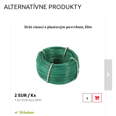
Váš e-mail:
ALTERNATÍVNE PRODUKTY
Dotaz:
Drát vázací s plastovým povrchem, 50m
Odeslat dotaz
2 EUR / Ks
2 E
1.63 EUR bez DPH
1.63
Skladem
n