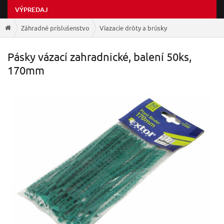
VÝPREDAJ
Záhradné príslušenstvo
Viazacie drôty a brúsky
Pásky vázací zahradnické, balení 50ks,
170mm