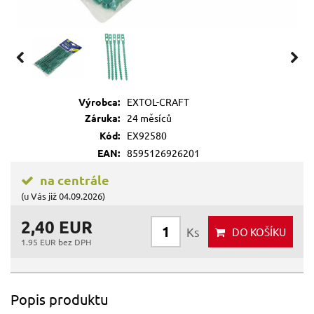
Výrobca:
EXTOL-CRAFT
Záruka:
24 měsíců
Kód:
EX92580
EAN:
8595126926201
na centrále
(u Vás již 04.09.2026)
2,40 EUR
Ks
DO KOŠÍKU
1.95 EUR bez DPH
Popis produktu