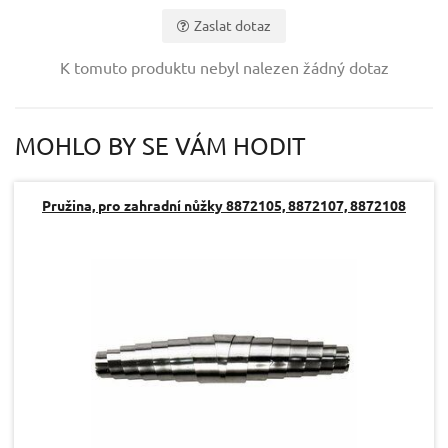
Zaslat dotaz
Vaše jméno:
K tomuto produktu nebyl nalezen žádný dotaz
Váš e-mail:
MOHLO BY SE VÁM HODIT
Dotaz:
Pružina, pro zahradní nůžky 8872105, 8872107, 8872108
Odeslat dotaz