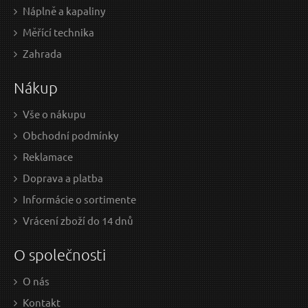
Náplně a kapaliny
Měřící technika
7,89 EUR / Ks
0,9
Zahrada
6.41 EUR bez DPH
0.73
Nákup
Skladem
Vše o nákupu
Obchodní podmínky
Pila páková na stromy, 350 mm
Bři
Reklamace
Doprava a platba
V
Ý
Informácie o sortimente
Vrácení zboží do 14 dnů
O společnosti
O nás
Kontakt