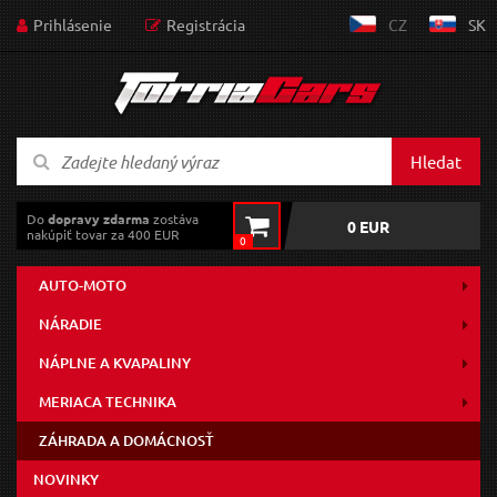
Prihlásenie
Registrácia
CZ
SK
Hledat
Do
dopravy zdarma
zostáva
0 EUR
nakúpiť tovar za 400 EUR
0
AUTO-MOTO
NÁRADIE
NÁPLNE A KVAPALINY
MERIACA TECHNIKA
ZÁHRADA A DOMÁCNOSŤ
NOVINKY