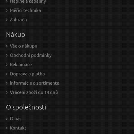
Náplně a kapaliny
Měřící technika
5,59 EUR / Ks
7,8
Zahrada
4.54 EUR bez DPH
6.41
Nákup
Skladem
Vše o nákupu
Obchodní podmínky
Nůžky zahradnické přímé, mini, 153mm, na stříhání
Reklamace
rostlin do pr. 6mm, NEREZ
Doprava a platba
Informácie o sortimente
Vrácení zboží do 14 dnů
O společnosti
O nás
Kontakt