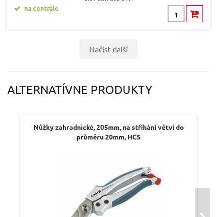
na centrále
Načíst další
ALTERNATÍVNE PRODUKTY
Nůžky zahradnické, 205mm, na stříhání větví do
N
průměru 20mm, HCS