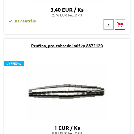
3,40 EUR / Ks
2.76 EUR bez DPH
na centrále
Pružina, pro zahradní nůžky 8872120
V
ÝPREDAJ
1 EUR / Ks
0.81 EUR bez DPH