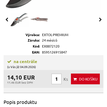
Výrobca:
EXTOL-PREMIUM
Záruka:
24 měsíců
Kód:
EX8872120
EAN:
8595126915847
na centrále
(u Vás již 04.09.2026)
14,10 EUR
Ks
DO KOŠÍKU
11.46 EUR bez DPH
Popis produktu