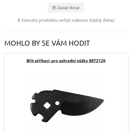
Zaslat dotaz
Vaše jméno:
K tomuto produktu nebyl nalezen žádný dotaz
Váš e-mail:
MOHLO BY SE VÁM HODIT
Dotaz:
Břit stříhací, pro zahradní nůžky 8872120
Odeslat dotaz