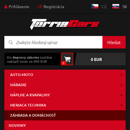
Prihlásenie
Registrácia
CZ
SK
Hledat
Do
dopravy zdarma
zostáva
0 EUR
nakúpiť tovar za 400 EUR
0
AUTO-MOTO
NÁRADIE
NÁPLNE A KVAPALINY
MERIACA TECHNIKA
ZÁHRADA A DOMÁCNOSŤ
NOVINKY