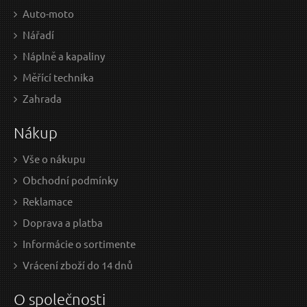
Auto-moto
Nářadí
Náplně a kapaliny
Měřící technika
12,89 EUR / Ks
11,
Zahrada
10.48 EUR bez DPH
9.63
Nákup
Skladem
Vše o nákupu
Obchodní podmínky
Nůžky na větve kloubové kovadlinkové, 730 mm
Nů
Reklamace
Doprava a platba
Informácie o sortimente
Vrácení zboží do 14 dnů
O společnosti