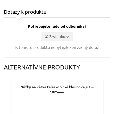
Dotazy k produktu
Potřebujete radu od odborníka?
Zaslat dotaz
Vaše jméno:
K tomuto produktu nebyl nalezen žádný dotaz
Váš e-mail:
ALTERNATÍVNE PRODUKTY
Dotaz:
Nůžky na větve teleskopické kloubové, 675-
Nů
1025mm