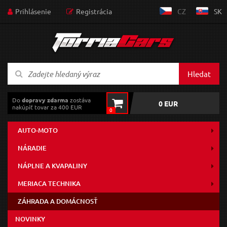
Prihlásenie
Registrácia
CZ
SK
Hledat
Do
dopravy zdarma
zostáva
0 EUR
nakúpiť tovar za 400 EUR
0
AUTO-MOTO
NÁRADIE
NÁPLNE A KVAPALINY
MERIACA TECHNIKA
ZÁHRADA A DOMÁCNOSŤ
NOVINKY