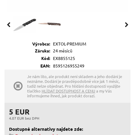
Výrobca:
EXTOL-PREMIUM
Záruka:
24 měsíců
Kód:
EX8855125
EAN:
8595126955249
Je nám líto, ale produkt není skladem a jeho dodání je
neznáme. Dodání je pravděpodobně více jak 1 měsíc,
tudíž nelze objednat. Pro hlídání dostupnosti využijte
tlačítko
HLÍDAT DOSTUPNOST A CENU
a my Vás
informujeme ihned, jak produkt dorazí.
5 EUR
4.07 EUR bez DPH
Dostupné alternativy najdete zde: