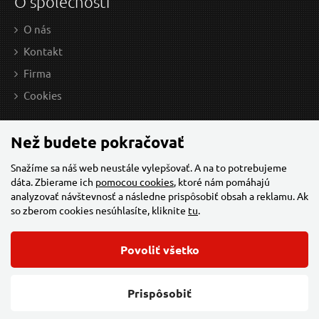
O společnosti
O nás
Kontakt
Firma
9,20 EUR / Ks
8,2
Cookies
7.48 EUR bez DPH
6.67
na centrále
n
Než budete pokračovať
Snažíme sa náš web neustále vylepšovať. A na to potrebujeme
dáta. Zbierame ich
pomocou cookies
, ktoré nám pomáhajú
Nůž zavírací s výměnným břitem, 18mm, 5ks
Nů
analyzovať návštevnosť a následne prispôsobiť obsah a reklamu. Ak
náhradních břitů
so zberom cookies nesúhlasíte, kliknite
tu
.
Povoliť všetko
© 2026 Všechna práva vyhrazena,
Torriacars, s.r.o.
Feo.cz
Prispôsobiť
Změnit nastavení cookies