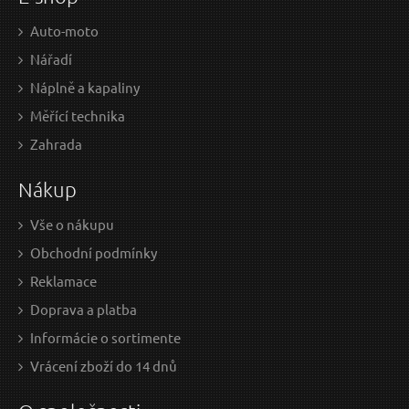
Auto-moto
Nářadí
Náplně a kapaliny
Měřící technika
8,40 EUR / Ks
7,6
Zahrada
6.83 EUR bez DPH
6.18
Nákup
na centrále
n
Vše o nákupu
Obchodní podmínky
Nůž zavírací, nerez, 160/90mm
Reklamace
Doprava a platba
Informácie o sortimente
Vrácení zboží do 14 dnů