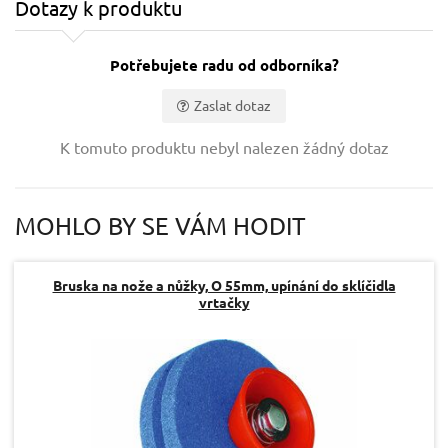
Dotazy k produktu
Potřebujete radu od odborníka?
Zaslat dotaz
Vaše jméno:
K tomuto produktu nebyl nalezen žádný dotaz
Váš e-mail:
MOHLO BY SE VÁM HODIT
Dotaz:
Bruska na nože a nůžky, O 55mm, upínání do sklíčidla
vrtačky
Odeslat dotaz