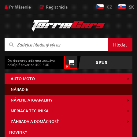
Prihlásenie
Registrácia
CZ
SK
Hledat
Do
dopravy zdarma
zostáva
0 EUR
nakúpiť tovar za 400 EUR
0
AUTO-MOTO
NÁRADIE
NÁPLNE A KVAPALINY
MERIACA TECHNIKA
ZÁHRADA A DOMÁCNOSŤ
NOVINKY