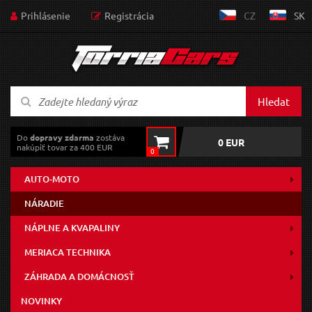
Prihlásenie
Registrácia
CZ
SK
Hledat
Do
dopravy zdarma
zostáva
0 EUR
nakúpiť tovar za 400 EUR
0
AUTO-MOTO
NÁRADIE
NÁPLNE A KVAPALINY
MERIACA TECHNIKA
ZÁHRADA A DOMÁCNOSŤ
NOVINKY