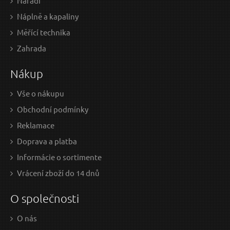
Nářadí
Náplně a kapaliny
Měřící technika
18,40 EUR / Ks
8,8
Zahrada
14.96 EUR bez DPH
7.15
Nákup
na centrále
n
Vše o nákupu
Obchodní podmínky
Nůž univerzální s plastovým pouzdrem,
Nů
Reklamace
223/120mm
Doprava a platba
Informácie o sortimente
Vrácení zboží do 14 dnů
O společnosti
O nás