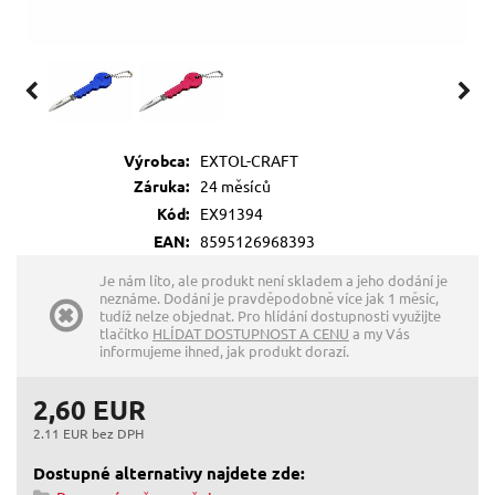
Výrobca:
EXTOL-CRAFT
Záruka:
24 měsíců
Kód:
EX91394
EAN:
8595126968393
Je nám líto, ale produkt není skladem a jeho dodání je
neznáme. Dodání je pravděpodobně více jak 1 měsíc,
tudíž nelze objednat. Pro hlídání dostupnosti využijte
tlačítko
HLÍDAT DOSTUPNOST A CENU
a my Vás
informujeme ihned, jak produkt dorazí.
2,60 EUR
2.11 EUR bez DPH
Dostupné alternativy najdete zde: