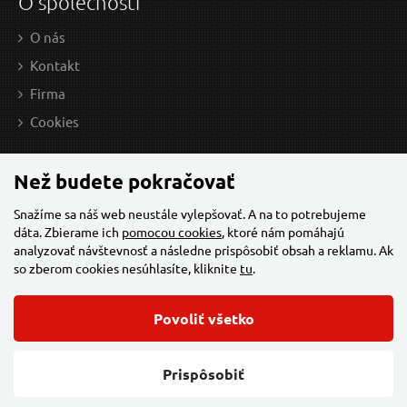
O společnosti
O nás
Kontakt
Firma
7,40 EUR / Ks
8,2
Cookies
6.02 EUR bez DPH
6.67
na centrále
n
Než budete pokračovať
Snažíme sa náš web neustále vylepšovať. A na to potrebujeme
dáta. Zbierame ich
pomocou cookies
, ktoré nám pomáhajú
Nůž kapesní multifunkční s nářadím, 100/67mm, 9
analyzovať návštevnosť a následne prispôsobiť obsah a reklamu. Ak
dílů, d. otevř. nože 100mm
so zberom cookies nesúhlasíte, kliknite
tu
.
Povoliť všetko
© 2026 Všechna práva vyhrazena,
Torriacars, s.r.o.
Feo.cz
Prispôsobiť
Změnit nastavení cookies