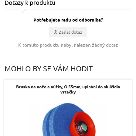
Dotazy k produktu
Potřebujete radu od odborníka?
Zaslat dotaz
Vaše jméno:
K tomuto produktu nebyl nalezen žádný dotaz
Váš e-mail:
MOHLO BY SE VÁM HODIT
Dotaz:
Bruska na nože a nůžky, O 55mm, upínání do sklíčidla
vrtačky
Odeslat dotaz