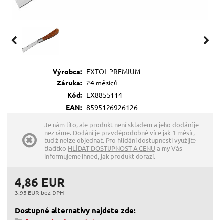
Výrobca:
EXTOL-PREMIUM
Záruka:
24 měsíců
Kód:
EX8855114
EAN:
8595126926126
Je nám líto, ale produkt není skladem a jeho dodání je
neznáme. Dodání je pravděpodobně více jak 1 měsíc,
tudíž nelze objednat. Pro hlídání dostupnosti využijte
tlačítko
HLÍDAT DOSTUPNOST A CENU
a my Vás
informujeme ihned, jak produkt dorazí.
4,86 EUR
3.95 EUR bez DPH
Dostupné alternativy najdete zde: