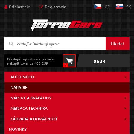
Prihlásenie
Registrácia
CZ
SK
Hledat
Do
dopravy zdarma
zostáva
0 EUR
nakúpiť tovar za 400 EUR
0
AUTO-MOTO
NÁRADIE
NÁPLNE A KVAPALINY
MERIACA TECHNIKA
ZÁHRADA A DOMÁCNOSŤ
NOVINKY