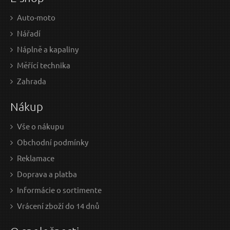
Auto-moto
Nářadí
Náplně a kapaliny
Měřící technika
7,60 EUR / Ks
9,2
Zahrada
6.18 EUR bez DPH
7.48
Nákup
na centrále
n
Vše o nákupu
Obchodní podmínky
Nůž zavírací s výměnným břitem, 18mm, 5ks
Reklamace
náhradních břitů
Doprava a platba
Informácie o sortimente
Vrácení zboží do 14 dnů