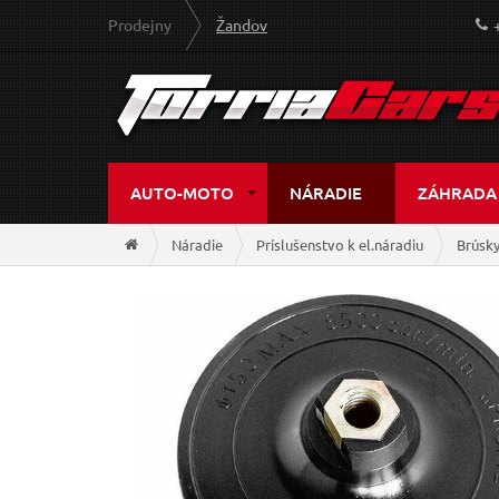
Prodejny
Žandov
AUTO-MOTO
NÁRADIE
ZÁHRADA
Náradie
Príslušenstvo k el.náradiu
Brúsky