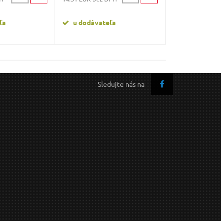
ľa
u dodávateľa
u dodávate
Sledujte nás na