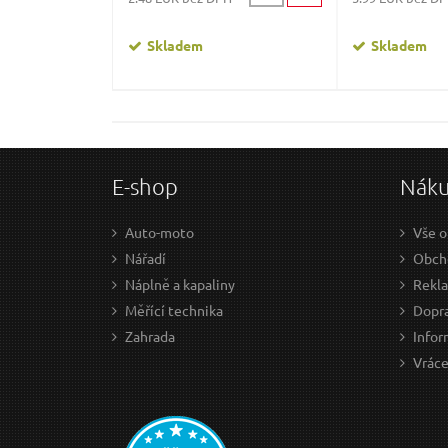
Skladem
Skladem
E-shop
Nák
Auto-moto
Vše o
Nářadí
Obch
Náplně a kapaliny
Rekl
Měřící technika
Dopra
Zahrada
Infor
Vráce