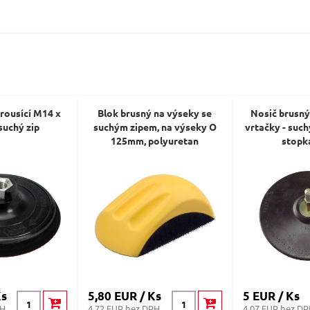
/brousící M14 x
Blok brusný na výseky se
Nosič brusný
suchý zip
suchým zipem, na výseky O
vrtačky - such
125mm, polyuretan
stopk
Ks
5,80 EUR / Ks
5 EUR / Ks
PH
4.72 EUR bez DPH
4.07 EUR bez D