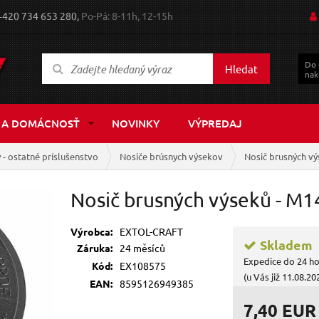
+420 734 653 280,
Po-Pá: 8-11h, 12-15h
Do
Hledat
nak
 A DOMÁCNOSŤ
NOVINKY
VÝPREDAJ
 - ostatné príslušenstvo
Nosiče brúsnych výsekov
Nosič brusných vý
Nosič brusných výseků - M1
Výrobca:
EXTOL-CRAFT
Skladem
Záruka:
24 měsíců
Expedice do 24 h
Kód:
EX108575
(u Vás již 11.08.20
EAN:
8595126949385
7,40 EUR