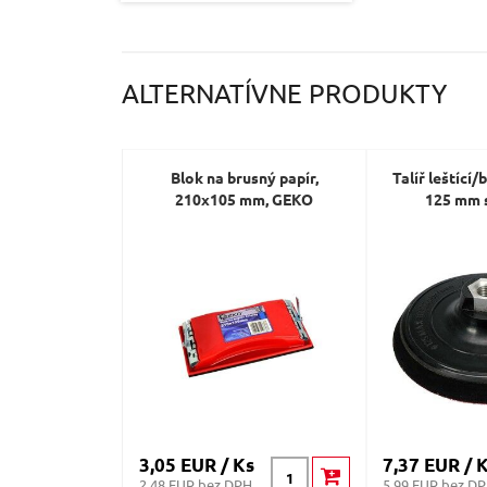
ALTERNATÍVNE PRODUKTY
Blok na brusný papír,
Talíř leštící
210x105 mm, GEKO
125 mm 
3,05 EUR / Ks
7,37 EUR / 
2.48 EUR bez DPH
5.99 EUR bez D