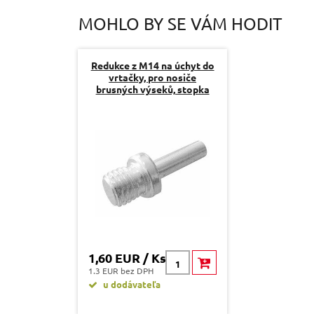
MOHLO BY SE VÁM HODIT
Redukce z M14 na úchyt do
vrtačky, pro nosiče
brusných výseků, stopka
8mm
1,60 EUR / Ks
1.3 EUR bez DPH
u dodávateľa