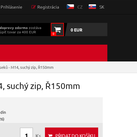
Prihlásenie
Registrácia
CZ
SK
dopravy zdarma
zostáva
0 EUR
úpiť tovar za 400 EUR
0
seků - M14, suchý zip, Ř150mm
4, suchý zip, Ř150mm
odin
26)
Ks
PŘIDAT
DO KOŠÍKU