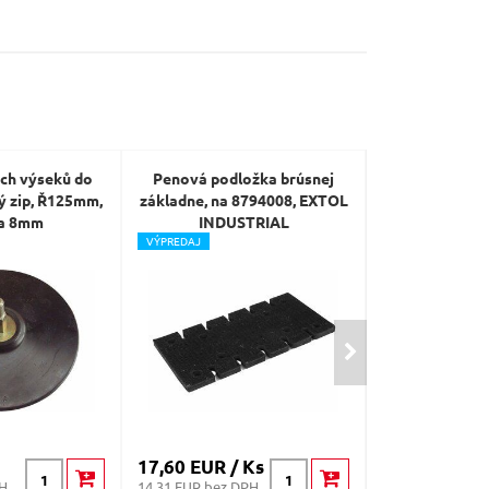
ch výseků do
Penová podložka brúsnej
Nosič leštíc
ý zip, Ř125mm,
základne, na 8794008, EXTOL
d=175mm, M
a 8mm
INDUSTRIAL
tvr
V
ÝPREDAJ
17,60 EUR / Ks
15,40 EUR /
PH
14.31 EUR bez DPH
12.52 EUR bez D