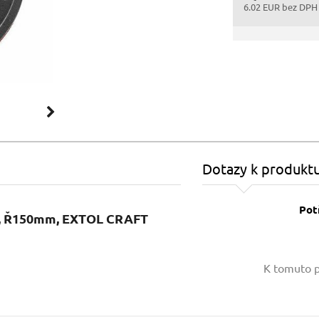
6.02 EUR bez DPH
Dotazy k produkt
Pot
ip, Ř150mm, EXTOL CRAFT
Vaše jméno:
K tomuto p
Váš e-mail: