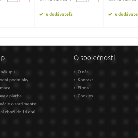
u dodávateľa
u dodávate
up
O společnosti
 nákupu
O nás
odní podmínky
Kontakt
amace
Firma
va a platba
Cookies
mácie o sortimente
ní zboží do 14 dnů