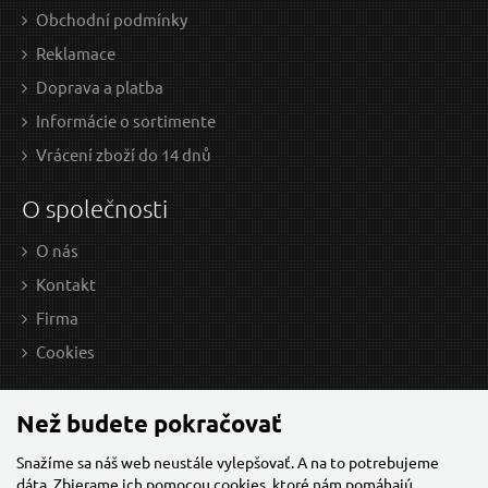
Obchodní podmínky
Reklamace
Doprava a platba
Informácie o sortimente
Vrácení zboží do 14 dnů
O společnosti
O nás
Kontakt
Firma
Cookies
Než budete pokračovať
Snažíme sa náš web neustále vylepšovať. A na to potrebujeme
dáta. Zbierame ich
pomocou cookies
, ktoré nám pomáhajú