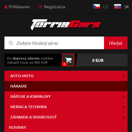
Prihlásenie
Registrácia
CZ
SK
Hledat
Do
dopravy zdarma
zostáva
0 EUR
nakúpiť tovar za 400 EUR
0
AUTO-MOTO
NÁRADIE
NÁPLNE A KVAPALINY
MERIACA TECHNIKA
ZÁHRADA A DOMÁCNOSŤ
NOVINKY