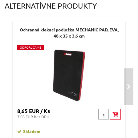
ALTERNATÍVNE PRODUKTY
Dotaz:
Ochranná klekací podložka MECHANIC PAD, EVA,
48 x 35 x 3,6 cm
O
DPORÚČAME
Odeslat dotaz
8,65 EUR / Ks
20 
7.03 EUR bez DPH
16.
Skladem
n