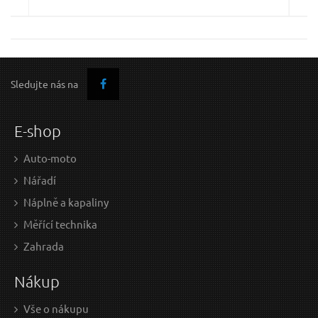
Pás bederní podpůrný, L, velikost L (80-100cm)
Sledujte nás na
E-shop
Auto-moto
Nářadí
Náplně a kapaliny
Měřící technika
9,40 EUR / Ks
Zahrada
7.64 EUR bez DPH
Nákup
na centrále
Vše o nákupu