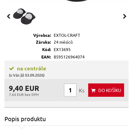
Výrobca:
EXTOL-CRAFT
Záruka:
24 měsíců
Kód:
EX13695
EAN:
8595126964074
na centrále
(u Vás již 03.09.2026)
9,40 EUR
Ks
DO KOŠÍKU
7.64 EUR bez DPH
Popis produktu